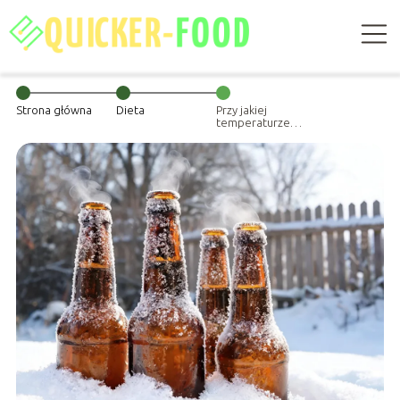
Strona główna
Dieta
Przy jakiej
temperaturze
zamarza piwo?
Sprawdź, zanim
wystawisz je na
mróz