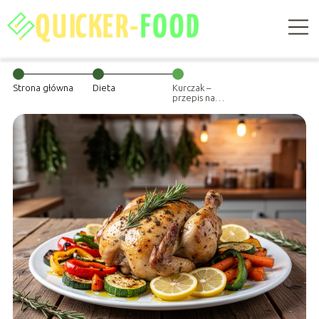
Strona główna
Dieta
Kurczak –
przepis na
obiad, który
zachwyci
każdego!