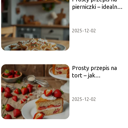
pierniczki – idealne
na święta!
2025-12-02
Prosty przepis na
tort – jak
przygotować
pyszny tort
truskawkowy?
2025-12-02