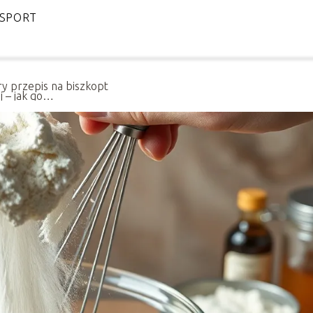
SPORT
y przepis na biszkopt
aj – jak go
gotować?