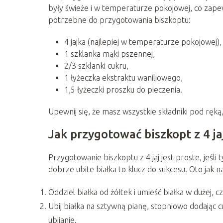
były świeże i w temperaturze pokojowej, co zapew
potrzebne do przygotowania biszkoptu:
4 jajka (najlepiej w temperaturze pokojowej),
1 szklanka mąki pszennej,
2/3 szklanki cukru,
1 łyżeczka ekstraktu waniliowego,
1,5 łyżeczki proszku do pieczenia.
Upewnij się, że masz wszystkie składniki pod ręk
Jak przygotować biszkopt z 4 ja
Przygotowanie biszkoptu z 4 jaj jest proste, jeśl
dobrze ubite białka to klucz do sukcesu. Oto jak 
Oddziel białka od żółtek i umieść białka w dużej, cz
Ubij białka na sztywną pianę, stopniowo dodając c
ubijanie.