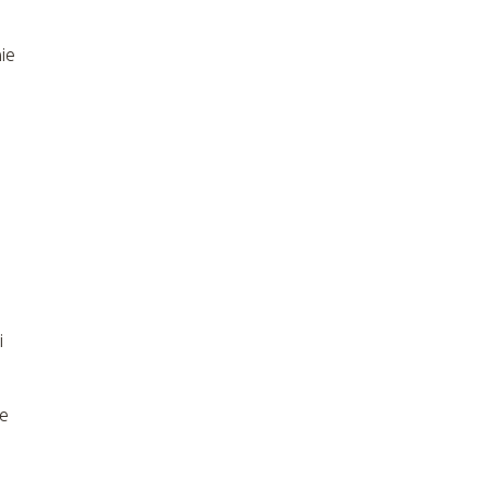
ie
i
ie