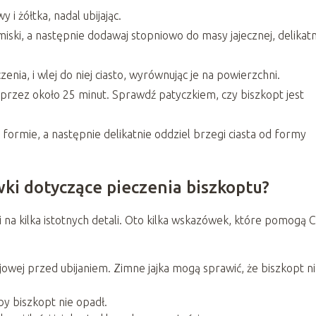
 i żółtka, nadal ubijając.
iski, a następnie dodawaj stopniowo do masy jajecznej, delikatn
nia, i wlej do niej ciasto, wyrównując je na powierzchni.
przez około 25 minut. Sprawdź patyczkiem, czy biszkopt jest
formie, a następnie delikatnie oddziel brzegi ciasta od formy
ki dotyczące pieczenia biszkoptu?
a kilka istotnych detali. Oto kilka wskazówek, które pomogą C
jowej przed ubijaniem. Zimne jajka mogą sprawić, że biszkopt n
by biszkopt nie opadł.