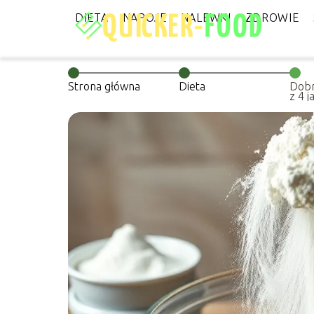
DIETA
NAPOJE
NALEWKI
ZDROWIE
Strona główna
Dieta
Dobr
z 4 j
przy