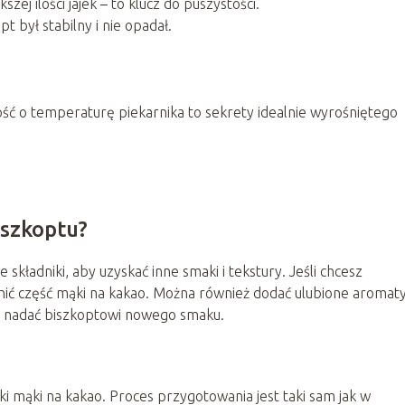
kszej ilości jajek – to klucz do puszystości.
t był stabilny i nie opadał.
łość o temperaturę piekarnika to sekrety idealnie wyrośniętego
iszkoptu?
składniki, aby uzyskać inne smaki i tekstury. Jeśli chcesz
ić część mąki na kakao. Można również dodać ulubione aromaty
by nadać biszkoptowi nowego smaku.
i mąki na kakao. Proces przygotowania jest taki sam jak w