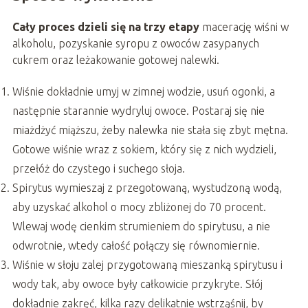
Cały proces dzieli się na trzy etapy
macerację wiśni w
alkoholu, pozyskanie syropu z owoców zasypanych
cukrem oraz leżakowanie gotowej nalewki.
Wiśnie dokładnie umyj w zimnej wodzie, usuń ogonki, a
następnie starannie wydryluj owoce. Postaraj się nie
miażdżyć miąższu, żeby nalewka nie stała się zbyt mętna.
Gotowe wiśnie wraz z sokiem, który się z nich wydzieli,
przełóż do czystego i suchego słoja.
Spirytus wymieszaj z przegotowaną, wystudzoną wodą,
aby uzyskać alkohol o mocy zbliżonej do 70 procent.
Wlewaj wodę cienkim strumieniem do spirytusu, a nie
odwrotnie, wtedy całość połączy się równomiernie.
Wiśnie w słoju zalej przygotowaną mieszanką spirytusu i
wody tak, aby owoce były całkowicie przykryte. Słój
dokładnie zakręć, kilka razy delikatnie wstrząśnij, by