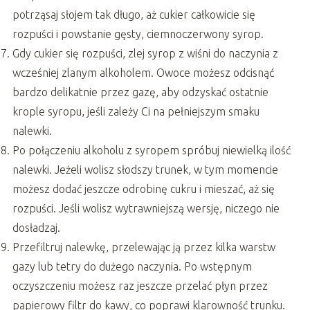
potrząsaj słojem tak długo, aż cukier całkowicie się
rozpuści i powstanie gęsty, ciemnoczerwony syrop.
Gdy cukier się rozpuści, zlej syrop z wiśni do naczynia z
wcześniej zlanym alkoholem. Owoce możesz odcisnąć
bardzo delikatnie przez gazę, aby odzyskać ostatnie
krople syropu, jeśli zależy Ci na pełniejszym smaku
nalewki.
Po połączeniu alkoholu z syropem spróbuj niewielką ilość
nalewki. Jeżeli wolisz słodszy trunek, w tym momencie
możesz dodać jeszcze odrobinę cukru i mieszać, aż się
rozpuści. Jeśli wolisz wytrawniejszą wersję, niczego nie
dosładzaj.
Przefiltruj nalewkę, przelewając ją przez kilka warstw
gazy lub tetry do dużego naczynia. Po wstępnym
oczyszczeniu możesz raz jeszcze przelać płyn przez
papierowy filtr do kawy, co poprawi klarowność trunku.