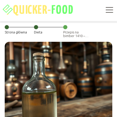
Strona główna
Dieta
Przepis na
bimber 1410 –
jak go
przygotować
krok po kroku?