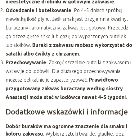
nieestetyczne drobinki w gotowym zakwasie
.
Odcedzanie i butelkowanie
. Po 4–5 dniach spróbuj
niewielką ilość płynu. Jeśli smak jest przyjemnie kwaśny,
buraczany i aromatyczny, zakwas jest gotowy. Przecedź
go przez gęste sitko lub gazę do wyparzonych butelek
lub słoików.
Buraki z zakwasu możesz wykorzystać do
sałatki albo ćwikły z chrzanem
.
Przechowywanie
. Zakręć szczelnie butelki z zakwasem i
wstaw je do lodówki. Dla dłuższego przechowywania
możesz delikatnie je zapasteryzować.
Prawidłowo
przygotowany zakwas buraczany według siostry
Anastazji może stać w lodówce nawet 4–5 tygodni
.
Dodatkowe wskazówki i informacje
Dobór buraków ma ogromne znaczenie dla smaku i
koloru zakwasu
. Wybierz sztuki twarde, gładkie, bez