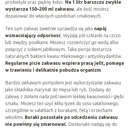
probiotyki oraz piękny kolor.
Na 1 litr barszczu zwykle
wystarcza 150–200 ml zakwasu
, ale ilość możesz
dopasować do własnych upodobań smakowych.
Ten sam zakwas świetnie sprawdza się jako
napój
wzmacniający odporność
. Wypijaj pół szklanki na czczo
lub między posiłkami. Możesz rozcieńczyć go wodą albo
połączyć z sokiem jabłkowym. Taka porcja dostarcza
naturalnych bakterii kwasu mlekowego i antyoksydantów.
Regularne picie zakwasu wspiera pracę jelit, pomaga
w trawieniu i delikatnie pobudza organizm
.
Bardzo ciekawym pomysłem jest wykorzystanie zakwasu
jako składnika marynat do mięsa lub ryb. Dodany do
zalewy z ziołami nada potrawom lekkiej kwasowości i głębi
smaku. Możesz też użyć kilku łyżek do sosu sałatkowego,
szczególnie w sałatkach z burakami, fetą i orzechami
włoskimi.
Buraki pozostałe po odcedzeniu zakwasu
nie powinny się zmarnować
. Doskonale nadają się do