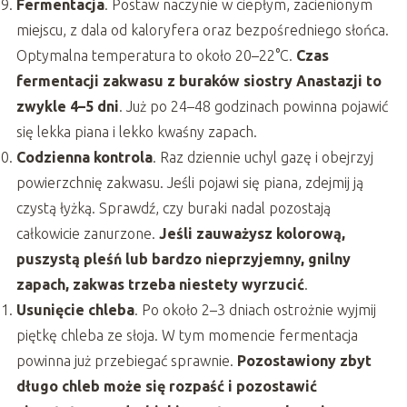
Fermentacja
. Postaw naczynie w ciepłym, zacienionym
miejscu, z dala od kaloryfera oraz bezpośredniego słońca.
Optymalna temperatura to około 20–22°C.
Czas
fermentacji zakwasu z buraków siostry Anastazji to
zwykle 4–5 dni
. Już po 24–48 godzinach powinna pojawić
się lekka piana i lekko kwaśny zapach.
Codzienna kontrola
. Raz dziennie uchyl gazę i obejrzyj
powierzchnię zakwasu. Jeśli pojawi się piana, zdejmij ją
czystą łyżką. Sprawdź, czy buraki nadal pozostają
całkowicie zanurzone.
Jeśli zauważysz kolorową,
puszystą pleśń lub bardzo nieprzyjemny, gnilny
zapach, zakwas trzeba niestety wyrzucić
.
Usunięcie chleba
. Po około 2–3 dniach ostrożnie wyjmij
piętkę chleba ze słoja. W tym momencie fermentacja
powinna już przebiegać sprawnie.
Pozostawiony zbyt
długo chleb może się rozpaść i pozostawić