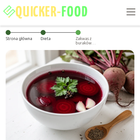
Strona główna
Dieta
Zakwas z
buraków
przepis siostry
Anastazji