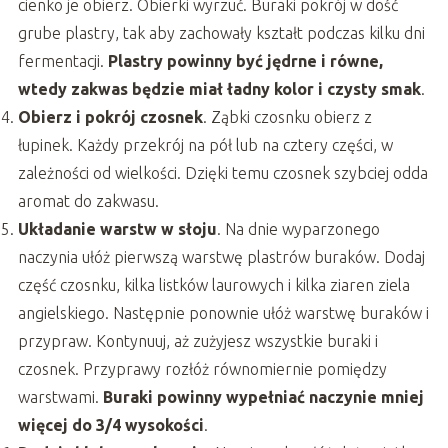
cienko je obierz. Obierki wyrzuć. Buraki pokrój w dość
grube plastry, tak aby zachowały kształt podczas kilku dni
fermentacji.
Plastry powinny być jędrne i równe,
wtedy zakwas będzie miał ładny kolor i czysty smak
.
Obierz i pokrój czosnek
. Ząbki czosnku obierz z
łupinek. Każdy przekrój na pół lub na cztery części, w
zależności od wielkości. Dzięki temu czosnek szybciej odda
aromat do zakwasu.
Układanie warstw w słoju
. Na dnie wyparzonego
naczynia ułóż pierwszą warstwę plastrów buraków. Dodaj
część czosnku, kilka listków laurowych i kilka ziaren ziela
angielskiego. Następnie ponownie ułóż warstwę buraków i
przypraw. Kontynuuj, aż zużyjesz wszystkie buraki i
czosnek. Przyprawy rozłóż równomiernie pomiędzy
warstwami.
Buraki powinny wypełniać naczynie mniej
więcej do 3/4 wysokości
.