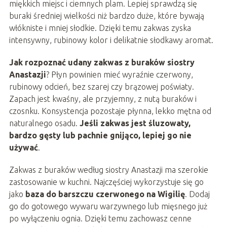
miękkich miejsc i ciemnych plam. Lepiej sprawdzą się
buraki średniej wielkości niż bardzo duże, które bywają
włókniste i mniej słodkie. Dzięki temu zakwas zyska
intensywny, rubinowy kolor i delikatnie słodkawy aromat.
Jak rozpoznać udany zakwas z buraków siostry
Anastazji
? Płyn powinien mieć wyraźnie czerwony,
rubinowy odcień, bez szarej czy brązowej poświaty.
Zapach jest kwaśny, ale przyjemny, z nutą buraków i
czosnku. Konsystencja pozostaje płynna, lekko mętna od
naturalnego osadu.
Jeśli zakwas jest śluzowaty,
bardzo gęsty lub pachnie gnijąco, lepiej go nie
używać
.
Zakwas z buraków według siostry Anastazji ma szerokie
zastosowanie w kuchni. Najczęściej wykorzystuje się go
jako
baza do barszczu czerwonego na Wigilię
. Dodaj
go do gotowego wywaru warzywnego lub mięsnego już
po wyłączeniu ognia. Dzięki temu zachowasz cenne