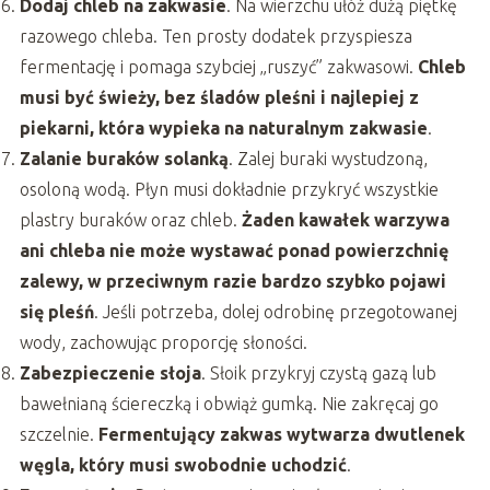
Dodaj chleb na zakwasie
. Na wierzchu ułóż dużą piętkę
razowego chleba. Ten prosty dodatek przyspiesza
fermentację i pomaga szybciej „ruszyć” zakwasowi.
Chleb
musi być świeży, bez śladów pleśni i najlepiej z
piekarni, która wypieka na naturalnym zakwasie
.
Zalanie buraków solanką
. Zalej buraki wystudzoną,
osoloną wodą. Płyn musi dokładnie przykryć wszystkie
plastry buraków oraz chleb.
Żaden kawałek warzywa
ani chleba nie może wystawać ponad powierzchnię
zalewy, w przeciwnym razie bardzo szybko pojawi
się pleśń
. Jeśli potrzeba, dolej odrobinę przegotowanej
wody, zachowując proporcję słoności.
Zabezpieczenie słoja
. Słoik przykryj czystą gazą lub
bawełnianą ściereczką i obwiąż gumką. Nie zakręcaj go
szczelnie.
Fermentujący zakwas wytwarza dwutlenek
węgla, który musi swobodnie uchodzić
.