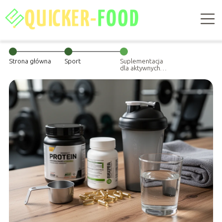
Strona główna
Sport
Suplementacja
dla aktywnych:
co naprawdę
działa, a co jest
stratą
pieniędzy?