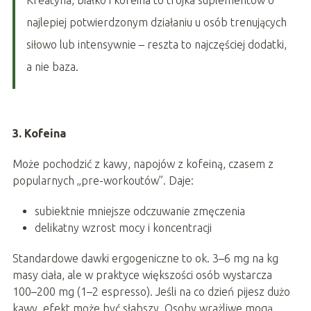
Kreatyna, białko i kofeina to trójka suplementów o
najlepiej potwierdzonym działaniu u osób trenujących
siłowo lub intensywnie – reszta to najczęściej dodatki,
a nie baza.
3. Kofeina
Może pochodzić z kawy, napojów z kofeiną, czasem z
popularnych „pre-workoutów”. Daje:
subiektnie mniejsze odczuwanie zmęczenia
delikatny wzrost mocy i koncentracji
Standardowe dawki ergogeniczne to ok. 3–6 mg na kg
masy ciała, ale w praktyce większości osób wystarcza
100–200 mg (1–2 espresso). Jeśli na co dzień pijesz dużo
kawy, efekt może być słabszy. Osoby wrażliwe mogą