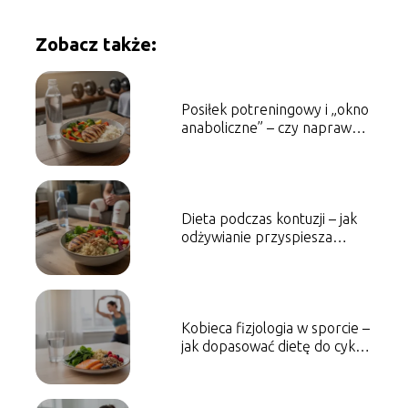
Zobacz także:
Posiłek potreningowy i „okno
anaboliczne” – czy naprawdę
musisz zjeść w ciągu 30
minut?
Dieta podczas kontuzji – jak
odżywianie przyspiesza
powrót do zdrowia?
Kobieca fizjologia w sporcie –
jak dopasować dietę do cyklu
menstruacyjnego?