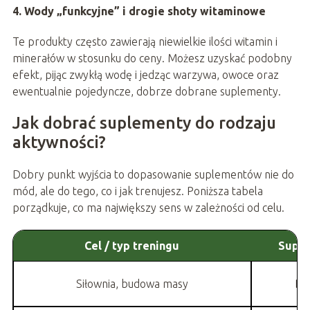
4. Wody „funkcyjne” i drogie shoty witaminowe
Te produkty często zawierają niewielkie ilości witamin i
minerałów w stosunku do ceny. Możesz uzyskać podobny
efekt, pijąc zwykłą wodę i jedząc warzywa, owoce oraz
ewentualnie pojedyncze, dobrze dobrane suplementy.
Jak dobrać suplementy do rodzaju
aktywności?
Dobry punkt wyjścia to dopasowanie suplementów nie do
mód, ale do tego, co i jak trenujesz. Poniższa tabela
porządkuje, co ma największy sens w zależności od celu.
Cel / typ treningu
Suple
Siłownia, budowa masy
Bia