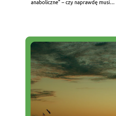
anaboliczne” – czy naprawdę musisz
zjeść w ciągu 30 minut?