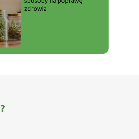
sposoby na poprawę
zdrowia
i?