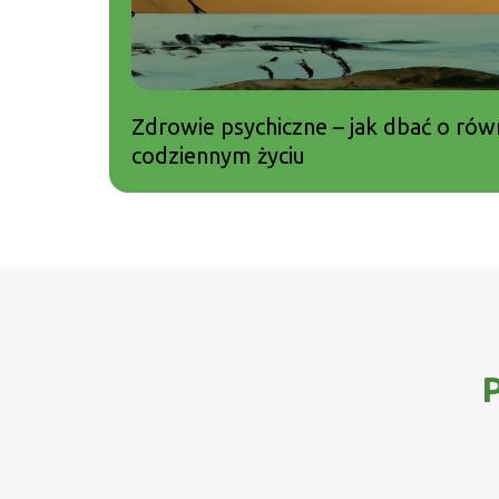
Zdrowie psychiczne – jak dbać o r
codziennym życiu
P