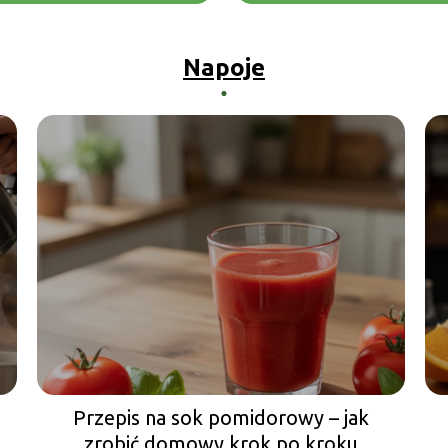
Napoje
Przepis na sok pomidorowy – jak
zrobić domowy krok po kroku