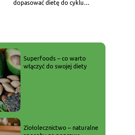
dopasować dietę do cyklu
menstruacyjnego?
Superfoods – co warto
włączyć do swojej diety
Ziołolecznictwo – naturalne