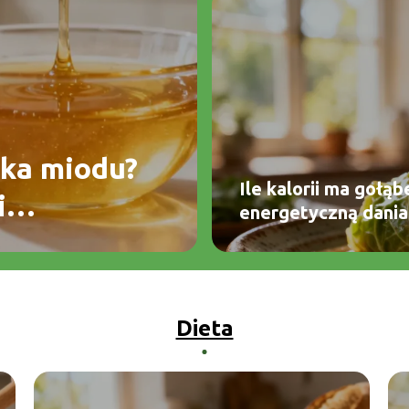
czka miodu?
Ile kalorii ma gołą
i
energetyczną dania
Dieta