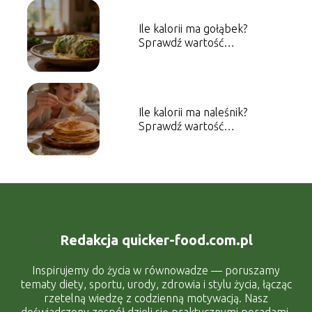
Ile kalorii ma gołąbek?
Sprawdź wartość
energetyczną dania
Ile kalorii ma naleśnik?
Sprawdź wartość
energetyczną dania
Redakcja quicker-food.com.pl
Inspirujemy do życia w równowadze — poruszamy
tematy diety, sportu, urody, zdrowia i stylu życia, łącząc
rzetelną wiedzę z codzienną motywacją. Nasz
doświadczony zespół dzieli się praktycznymi poradami,