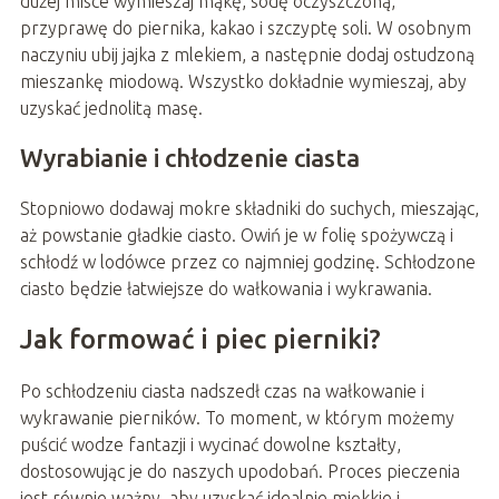
dużej misce wymieszaj mąkę, sodę oczyszczoną,
przyprawę do piernika, kakao i szczyptę soli. W osobnym
naczyniu ubij jajka z mlekiem, a następnie dodaj ostudzoną
mieszankę miodową. Wszystko dokładnie wymieszaj, aby
uzyskać jednolitą masę.
Wyrabianie i chłodzenie ciasta
Stopniowo dodawaj mokre składniki do suchych, mieszając,
aż powstanie gładkie ciasto. Owiń je w folię spożywczą i
schłodź w lodówce przez co najmniej godzinę. Schłodzone
ciasto będzie łatwiejsze do wałkowania i wykrawania.
Jak formować i piec pierniki?
Po schłodzeniu ciasta nadszedł czas na wałkowanie i
wykrawanie pierników. To moment, w którym możemy
puścić wodze fantazji i wycinać dowolne kształty,
dostosowując je do naszych upodobań. Proces pieczenia
jest równie ważny, aby uzyskać idealnie miękkie i