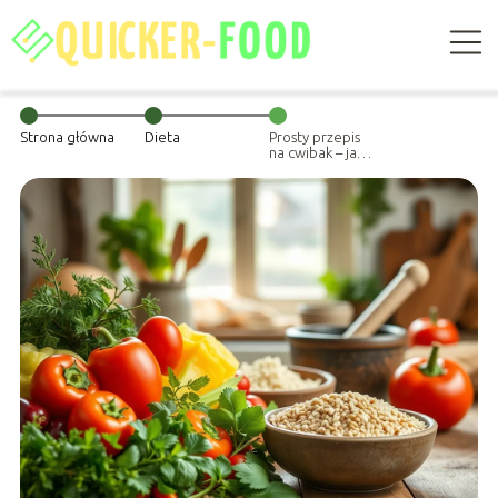
Strona główna
Dieta
Prosty przepis
na cwibak – jak
go przygotować
krok po kroku?