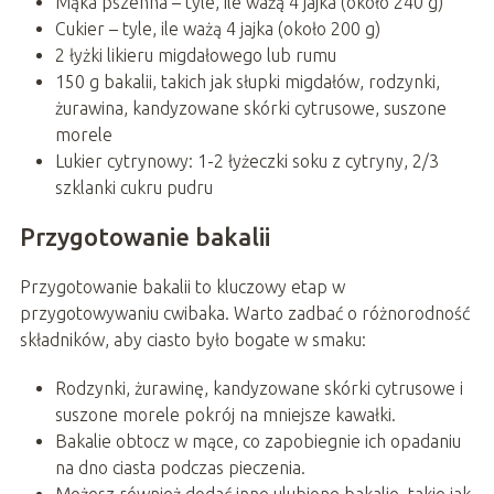
Mąka pszenna – tyle, ile ważą 4 jajka (około 240 g)
Cukier – tyle, ile ważą 4 jajka (około 200 g)
2 łyżki likieru migdałowego lub rumu
150 g bakalii, takich jak słupki migdałów, rodzynki,
żurawina, kandyzowane skórki cytrusowe, suszone
morele
Lukier cytrynowy: 1-2 łyżeczki soku z cytryny, 2/3
szklanki cukru pudru
Przygotowanie bakalii
Przygotowanie bakalii to kluczowy etap w
przygotowywaniu cwibaka. Warto zadbać o różnorodność
składników, aby ciasto było bogate w smaku:
Rodzynki, żurawinę, kandyzowane skórki cytrusowe i
suszone morele pokrój na mniejsze kawałki.
Bakalie obtocz w mące, co zapobiegnie ich opadaniu
na dno ciasta podczas pieczenia.