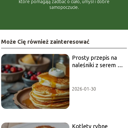
które pomagają zadbać o ciało, umysł i dobre
samopoczucie.
Może Cię również zainteresować
Prosty przepis na
naleśniki z serem –
jak je zrobić?
2026-01-30
Kotlety rybne