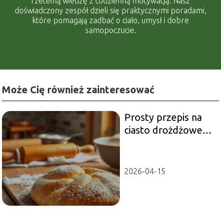
rzetelną wiedzę z codzienną motywacją. Nasz
doświadczony zespół dzieli się praktycznymi poradami,
które pomagają zadbać o ciało, umysł i dobre
samopoczucie.
Może Cię również zainteresować
Prosty przepis na
ciasto drożdżowe
na dużą blachę –
krok po kroku
2026-04-15