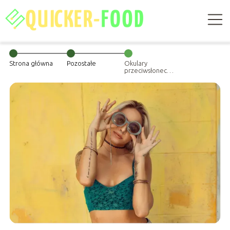
Strona główna
Pozostałe
Okulary
przeciwsłoneczne
damskie –
mariaż mody,
elegancji i
niezbędnej
ochrony