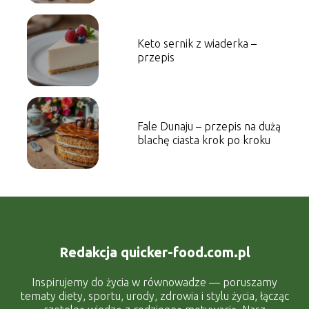
Keto sernik z wiaderka –
przepis
Fale Dunaju – przepis na dużą
blachę ciasta krok po kroku
Redakcja quicker-food.com.pl
Inspirujemy do życia w równowadze — poruszamy
tematy diety, sportu, urody, zdrowia i stylu życia, łącząc