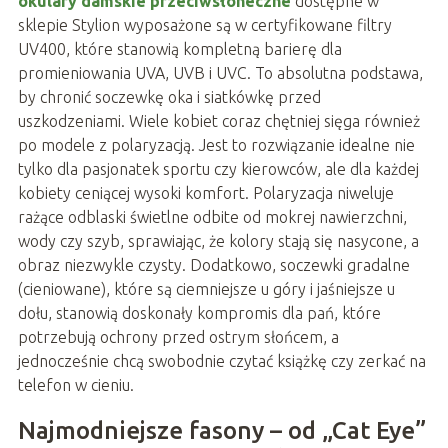
okulary damskie przeciwsłoneczne
dostępne w
sklepie Stylion wyposażone są w certyfikowane filtry
UV400, które stanowią kompletną barierę dla
promieniowania UVA, UVB i UVC. To absolutna podstawa,
by chronić soczewkę oka i siatkówkę przed
uszkodzeniami. Wiele kobiet coraz chętniej sięga również
po modele z polaryzacją. Jest to rozwiązanie idealne nie
tylko dla pasjonatek sportu czy kierowców, ale dla każdej
kobiety ceniącej wysoki komfort. Polaryzacja niweluje
rażące odblaski świetlne odbite od mokrej nawierzchni,
wody czy szyb, sprawiając, że kolory stają się nasycone, a
obraz niezwykle czysty. Dodatkowo, soczewki gradalne
(cieniowane), które są ciemniejsze u góry i jaśniejsze u
dołu, stanowią doskonały kompromis dla pań, które
potrzebują ochrony przed ostrym słońcem, a
jednocześnie chcą swobodnie czytać książkę czy zerkać na
telefon w cieniu.
Najmodniejsze fasony – od „Cat Eye”