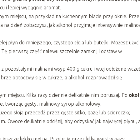
 i lepiej wyciągnie aromat.
snym miejscu, na przykład na kuchennym blacie przy oknie. Prz
ia na dzień zobaczysz, jak alkohol przyjmuje intensywnie malin
elej płyn do mniejszego, czystego słoja lub butelki. Możesz użyć
Tę pierwszą część nalewu szczelnie zamknij i odstaw w
a z pozostałymi malinami wsyp 400 g cukru i wlej odłożone wcześ
brze obtoczyły się w cukrze, a alkohol rozprowadził się
m miejscu. Kilka razy dziennie delikatnie nim poruszaj. Po
okoł
cie, tworząc gęsty, malinowy syrop alkoholowy.
ego słoja przecedź przez gęste sitko, gazę lub ściereczkę
 Owoce delikatnie odciśnij, aby odzyskać jak najwięcej płynu, 
jeszcze lekko mętna. Przelej ją przez kilka warstw gazy,