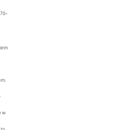
 70–
kiem
em.
e
w w
dzy