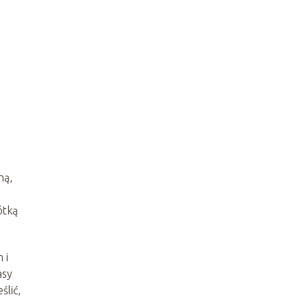
ną,
ótką
 i
asy
ślić,