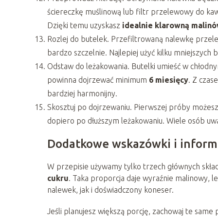
ściereczkę muślinową lub filtr przelewowy do kawy.
Dzięki temu uzyskasz
idealnie klarowną malin
Rozlej do butelek. Przefiltrowaną nalewkę przele
bardzo szczelnie. Najlepiej użyć kilku mniejszych 
Odstaw do leżakowania. Butelki umieść w chłodny
powinna dojrzewać minimum
6 miesięcy
. Z czas
bardziej harmonijny.
Skosztuj po dojrzewaniu. Pierwszej próby możesz
dopiero po dłuższym leżakowaniu. Wiele osób uważ
Dodatkowe wskazówki i inform
W przepisie używamy tylko trzech głównych skła
cukru
. Taka proporcja daje wyraźnie malinowy, l
nalewek, jak i doświadczony koneser.
Jeśli planujesz większą porcję, zachowaj te same 