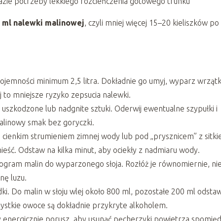
zie potrzeby lekkiego rozcieńczenia gotowego trunku
 ml nalewki malinowej
, czyli mniej więcej 15–20 kieliszków po
 pojemności minimum 2,5 litra. Dokładnie go umyj, wyparz wrząt
j to mniejsze ryzyko zepsucia nalewki.
 uszkodzone lub nadgnite sztuki. Oderwij ewentualne szypułki i
malinowy smak bez goryczki.
d cienkim strumieniem zimnej wody lub pod „prysznicem” z sitki
nieść. Odstaw na kilka minut, aby ociekły z nadmiaru wody.
ilogram malin do wyparzonego słoja. Rozłóż je równomiernie, ni
nę luzu.
dki. Do malin w słoju wlej około 800 ml, pozostałe 200 ml odsta
szystkie owoce są dokładnie przykryte alkoholem.
azy energicznie porusz, aby usunąć pęcherzyki powietrza spomię