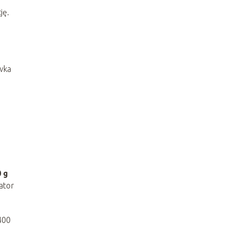
ję.
ewka
 g
ator
400