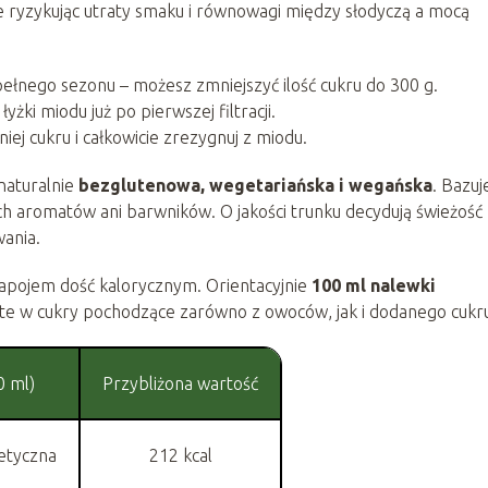
ie ryzykując utraty smaku i równowagi między słodyczą a mocą
ełnego sezonu – możesz zmniejszyć ilość cukru do 300 g.
yżki miodu już po pierwszej filtracji.
iej cukru i całkowicie zrezygnuj z miodu.
naturalnie
bezglutenowa, wegetariańska i wegańska
. Bazuj
ch aromatów ani barwników. O jakości trunku decydują świeżość
wania.
apojem dość kalorycznym. Orientacyjnie
100 ml nalewki
ate w cukry pochodzące zarówno z owoców, jak i dodanego cukr
0 ml)
Przybliżona wartość
etyczna
212 kcal