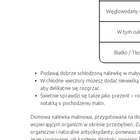
Węglowodany 
W tym cu
Białko / Tłu
Podawaj dobrze schłodzoną nalewkę w małych 
W chłodne wieczory możesz dodać niewielką i
aby delikatnie się rozgrzać.
Świetnie sprawdzi się także jako prezent – ro
notatką o pochodzeniu malin.
Domowa nalewka malinowa, przygotowana na dobre
wspierającym organizm w okresie przeziębień. Za
organiczne i naturalne antyoksydanty, ponieważ 
że jej spożywanie, jak każdego alkoholu, powinno