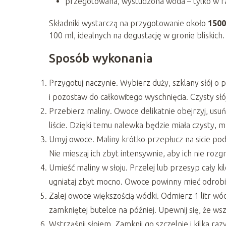
przegotowana, wystudzona woda – tylko w ra
Składniki wystarczą na przygotowanie około
1500
100 ml, idealnych na degustację w gronie bliskich.
Sposób wykonania
Przygotuj naczynie. Wybierz duży, szklany słój o
i pozostaw do całkowitego wyschnięcia. Czysty słó
Przebierz maliny. Owoce delikatnie obejrzyj, usuń
liście. Dzięki temu nalewka będzie miała czysty, 
Umyj owoce. Maliny krótko przepłucz na sicie po
Nie mieszaj ich zbyt intensywnie, aby ich nie rozg
Umieść maliny w słoju. Przelej lub przesyp cały k
ugniataj zbyt mocno. Owoce powinny mieć odrobi
Zalej owoce większością wódki. Odmierz 1 litr wó
zamkniętej butelce na później. Upewnij się, że w
Wstrząśnij słojem. Zamknij go szczelnie i kilka r