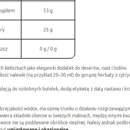
ogółem
53 g
kry
25 g
szcz
0 g / 0 g
kieliszkach jako elegancki dodatek do deserów, ciast i lodów.
lość nalewki (na przykład 20–30 ml) do gorącej herbaty z cytry
zlej ją do ozdobnych butelek, dodaj etykietę z datą nastawu i kr
j jakości wódce, ma opinię trunku o działaniu rozgrzewającym
wiera składniki obecne w świeżych malinach, między innymi kw
owoce nie są poddawane obróbce cieplnej. Należy jednak podkre
 być
umiarkowane i okazjonalne
.