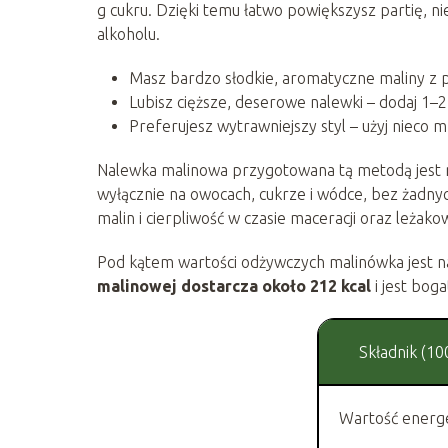
g cukru. Dzięki temu łatwo powiększysz partię, n
alkoholu.
Masz bardzo słodkie, aromatyczne maliny z p
Lubisz cięższe, deserowe nalewki – dodaj 1–2 ł
Preferujesz wytrawniejszy styl – użyj nieco mn
Nalewka malinowa przygotowana tą metodą jest 
wyłącznie na owocach, cukrze i wódce, bez żadny
malin i cierpliwość w czasie maceracji oraz leżako
Pod kątem wartości odżywczych malinówka jest n
malinowej dostarcza około 212 kcal
i jest bog
Składnik (10
Wartość energ