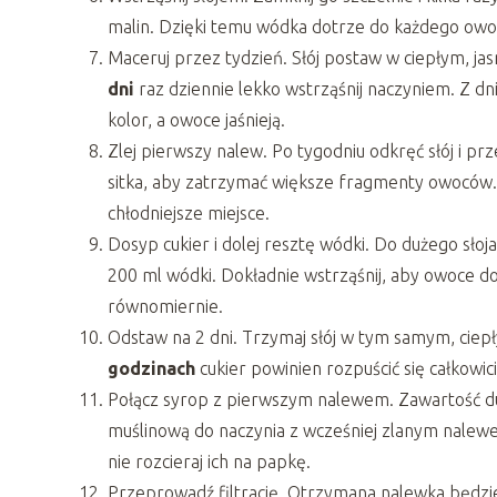
malin. Dzięki temu wódka dotrze do każdego owocu
Maceruj przez tydzień. Słój postaw w ciepłym, ja
dni
raz dziennie lekko wstrząśnij naczyniem. Z dn
kolor, a owoce jaśnieją.
Zlej pierwszy nalew. Po tygodniu odkręć słój i prz
sitka, aby zatrzymać większe fragmenty owoców. 
chłodniejsze miejsce.
Dosyp cukier i dolej resztę wódki. Do dużego słoj
200 ml wódki. Dokładnie wstrząśnij, aby owoce do
równomiernie.
Odstaw na 2 dni. Trzymaj słój w tym samym, ciepły
godzinach
cukier powinien rozpuścić się całkowi
Połącz syrop z pierwszym nalewem. Zawartość duż
muślinową do naczynia z wcześniej zlanym nalewem.
nie rozcieraj ich na papkę.
Przeprowadź filtrację. Otrzymana nalewka będzie 