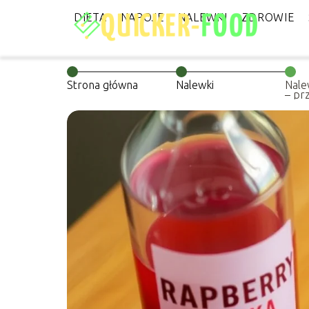
DIETA
NAPOJE
NALEWKI
ZDROWIE
Strona główna
Nalewki
Nale
– pr