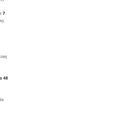
ez
7
owy
niej
o 48
ale