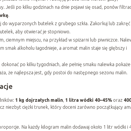
 Jeśli po kilku godzinach na dnie pojawi się osad, ponów filtrac
ówkę
.
j do wyparzonych butelek z grubego szkła. Zakorkuj lub zakręć
butelek, aby otwierać je stopniowo.
m, ciemnym miejscu, na przykład w spiżarni lub piwniczce. Nal
em smak alkoholu łagodnieje, a aromat malin staje się głębszy i
 dokonać po kilku tygodniach, ale pełnię smaku nalewka pokaże
a, że najlepsza jest, gdy postoi do następnego sezonu malin.
acje
dników:
1 kg dojrzałych malin
,
1 litra wódki 40–45%
oraz
400
ecz niezbyt ciężki trunek, który doceni zarówno początkujący am
proporcje. Na każdy kilogram malin dodawaj około 1 litr wódki i 