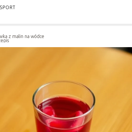
SPORT
wka z malin na wódce
zepis