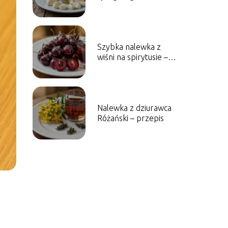
przepis
Szybka nalewka z
wiśni na spirytusie –
przepis
Nalewka z dziurawca
Różański – przepis