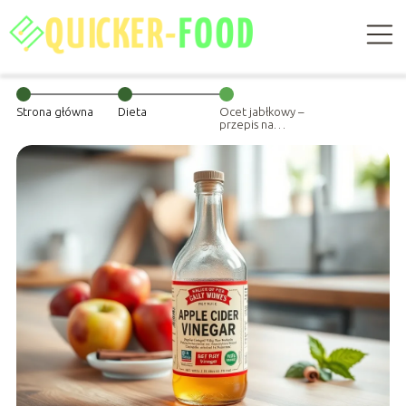
Strona główna
Dieta
Ocet jabłkowy –
przepis na
odchudzanie i
jego
właściwości