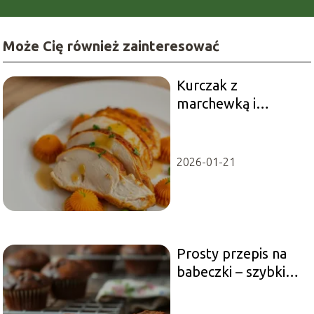
Może Cię również zainteresować
Kurczak z
marchewką i
groszkiem – przepis
2026-01-21
Prosty przepis na
babeczki – szybkie i
pyszne muffinki
czekoladowe