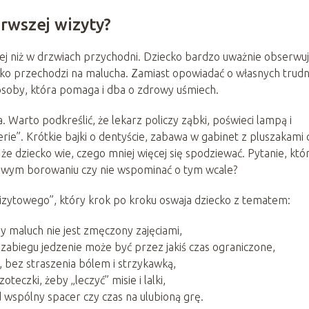
rwszej wizyty?
ej niż w drzwiach przychodni. Dziecko bardzo uważnie obserwu
bko przechodzi na malucha. Zamiast opowiadać o własnych trud
 osoby, która pomaga i dba o zdrowy uśmiech.
 Warto podkreślić, że lekarz policzy ząbki, poświeci lampą i
erie”. Krótkie bajki o dentyście, zabawa w gabinet z pluszakami 
, że dziecko wie, czego mniej więcej się spodziewać. Pytanie, któ
żliwym borowaniu czy nie wspominać o tym wcale?
zytowego”, który krok po kroku oswaja dziecko z tematem:
y maluch nie jest zmęczony zajęciami,
 zabiegu jedzenie może być przez jakiś czas ograniczone,
 bez straszenia bólem i strzykawką,
teczki, żeby „leczyć” misie i lalki,
 wspólny spacer czy czas na ulubioną grę.