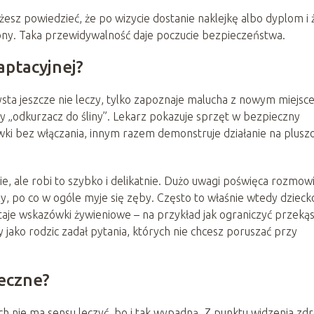
żesz powiedzieć, że po wizycie dostanie naklejkę albo dyplom i 
ony. Taka przewidywalność daje poczucie bezpieczeństwa.
aptacyjnej?
sta jeszcze nie leczy, tylko zapoznaje malucha z nowym miejsc
ny „odkurzacz do śliny”. Lekarz pokazuje sprzęt w bezpieczny
ki bez włączania, innym razem demonstruje działanie na plusz
ie, ale robi to szybko i delikatnie. Dużo uwagi poświęca rozmowi
czy, po co w ogóle myje się zęby. Często to właśnie wtedy dzieck
aje wskazówki żywieniowe – na przykład jak ograniczyć przekąs
jako rodzic zadał pytania, których nie chcesz poruszać przy
leczne?
 nie ma sensu leczyć, bo i tak wypadną. Z punktu widzenia zd