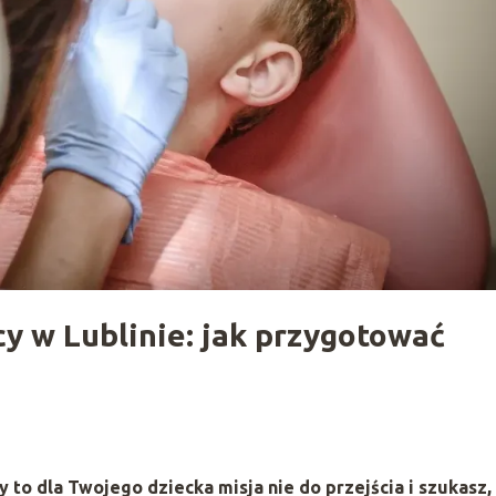
y w Lublinie: jak przygotować
 to dla Twojego dziecka misja nie do przejścia i szukasz,