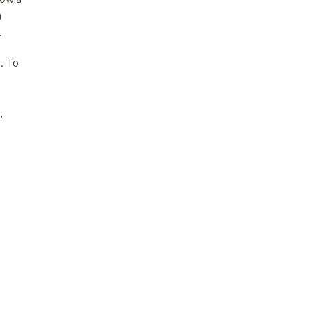
a
.
. To
,