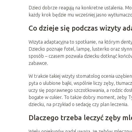
Dzieci dobrze reagują na konkretne ustalenia. Mo
każdy krok będzie mu wcześniej jasno wytłumacz
Co dzieje się podczas wizyty ad
Wizyta adaptacyjna to spotkanie, na którym denty
Dziecko poznaje fotel, lampę, lusterko oraz słyn
sposób – czasem pozwala dziecku dotknąć końców
zabawce.
W trakcie takiej wizyty stomatolog ocenia uzębien
pyta o ulubione bajki, wspólnie liczy zęby, tłuma
uczy się poprawnego szczotkowania, a rodzic dost
bogate w cukier. To także dobry moment, żeby Ty 
dziecku, na przykład o sedację czy plan leczenia.
Dlaczego trzeba leczyć zęby m
Wielu opiekunów nadal uważa, że zębów mlecznych