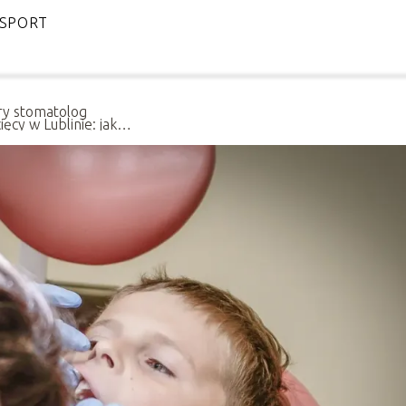
SPORT
y stomatolog
ięcy w Lublinie: jak
gotować dziecko?