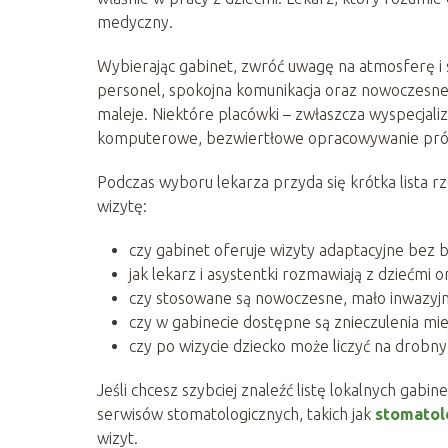
medyczny.
Wybierając gabinet, zwróć uwagę na atmosferę i s
personel, spokojna komunikacja oraz nowoczesne 
maleje. Niektóre placówki – zwłaszcza wyspecjaliz
komputerowe, bezwiertłowe opracowywanie próch
Podczas wyboru lekarza przyda się krótka lista r
wizytę:
czy gabinet oferuje wizyty adaptacyjne bez b
jak lekarz i asystentki rozmawiają z dziećmi o
czy stosowane są nowoczesne, mało inwazyjn
czy w gabinecie dostępne są znieczulenia miej
czy po wizycie dziecko może liczyć na drob
Jeśli chcesz szybciej znaleźć listę lokalnych gab
serwisów stomatologicznych, takich jak
stomatolo
wizyt.