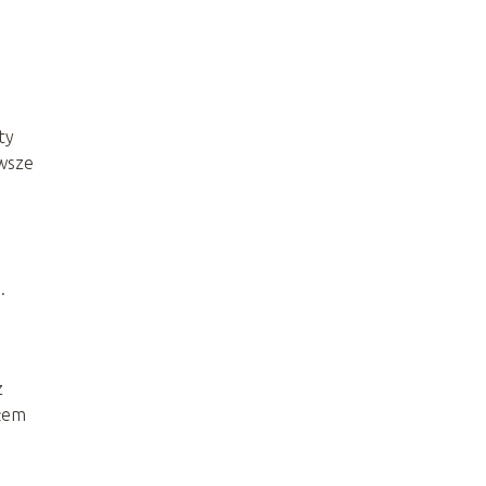
ty
awsze
.
z
dłem