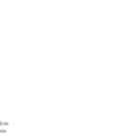
inie
nie