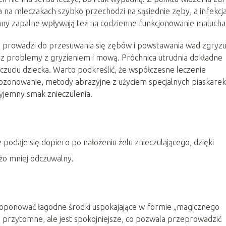
 na mleczakach szybko przechodzi na sąsiednie zęby, a infekcj
tany zapalne wpływają też na codzienne funkcjonowanie malucha
 prowadzi do przesuwania się zębów i powstawania wad zgryzu
az problemy z gryzieniem i mową. Próchnica utrudnia dokładne
oczuciu dziecka. Warto podkreślić, że współczesne leczenie
 ozonowanie, metody abrazyjne z użyciem specjalnych piaskarek
yjemny smak znieczulenia.
odaje się dopiero po nałożeniu żelu znieczulającego, dzięki
żo mniej odczuwalny.
proponować łagodne środki uspokajające w formie „magicznego
przytomne, ale jest spokojniejsze, co pozwala przeprowadzić