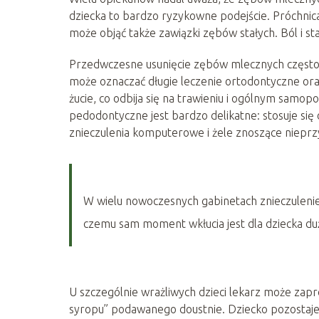
dziecka to bardzo ryzykowne podejście. Próchnica
może objąć także zawiązki zębów stałych. Ból i s
Przedwczesne usunięcie zębów mlecznych często
może oznaczać długie leczenie ortodontyczne or
żucie, co odbija się na trawieniu i ogólnym samop
pedodontyczne jest bardzo delikatne: stosuje się
znieczulenia komputerowe i żele znoszące nieprz
W wielu nowoczesnych gabinetach znieczulenie p
czemu sam moment wkłucia jest dla dziecka du
U szczególnie wrażliwych dzieci lekarz może za
syropu” podawanego doustnie. Dziecko pozostaje 