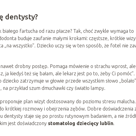
ię dentysty?
 białego fartucha od razu płacze? Tak, choć zwykle wymaga to
dodonta buduje zaufanie małymi krokami: częstsze, krótkie wizy
ta „na wszystko”. Dziecko uczy się w ten sposób, że fotel nie z
, nawet drobny postęp. Pomaga mówienie o strachu wprost, ale
, ja kiedyś też się bałam, ale lekarz jest po to, żeby Ci pomóc”.
bo dziecko zatrzymuje w głowie przede wszystkim słowo „bolało”
zy, na przykład szum dmuchawki czy światło lampy.
y zaproponuje plan wizyt dostosowany do poziomu stresu malucha.
 do krótkiej rozmowy i obejrzenia zębów. Dobre doświadczenia 
a u dentysty staje się po prostu rutynowym badaniem, a nie źró
jakim jest doświadczony
stomatolog dziecięcy lublin
.