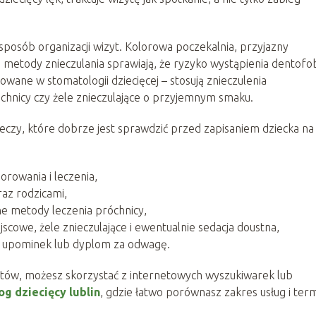
posób organizacji wizyt. Kolorowa poczekalnia, przyjazny
metody znieczulania sprawiają, że ryzyko wystąpienia dentofob
owane w stomatologii dziecięcej – stosują znieczulenia
nicy czy żele znieczulające o przyjemnym smaku.
zeczy, które dobrze jest sprawdzić przed zapisaniem dziecka na
orowania i leczenia,
raz rodzicami,
e metody leczenia próchnicy,
scowe, żele znieczulające i ewentualnie sedacja doustna,
ny upominek lub dyplom za odwagę.
inetów, możesz skorzystać z internetowych wyszukiwarek lub
g dziecięcy lublin
, gdzie łatwo porównasz zakres usług i ter