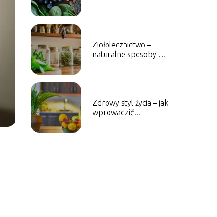
swojej diety
Ziołolecznictwo –
naturalne sposoby na
poprawę zdrowia
Zdrowy styl życia – jak
wprowadzić
pozytywne nawyki na
co dzień