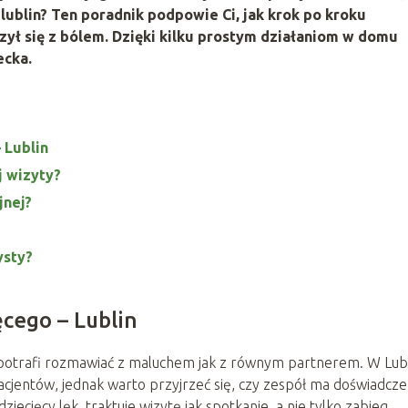
lublin? Ten poradnik podpowie Ci, jak krok po kroku
zył się z bólem. Dzięki kilku prostym działaniom w domu
ecka.
 Lublin
j wizyty?
jnej?
ysty?
cego – Lublin
 potrafi rozmawiać z maluchem jak z równym partnerem. W Lubl
cjentów, jednak warto przyjrzeć się, czy zespół ma doświadcze
iecięcy lęk, traktuje wizytę jak spotkanie, a nie tylko zabieg