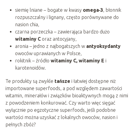
siemię lniane – bogate w kwasy
omega‑3
, błonnik
rozpuszczalny i lignany, często porównywane do
nasion chia,
czarna porzeczka – zawierająca bardzo dużo
witaminy C
oraz antocyjany,
aronia – jedno z najbogatszych w
antyoksydanty
owoców uprawianych w Polsce,
rokitnik – źródło
witaminy C, witaminy E
i
karotenoidów.
Te produkty są zwykle
tańsze
i łatwiej dostępne niż
importowane superfoods, a pod względem zawartości
witamin, minerałów i związków bioaktywnych mogą z nimi
z powodzeniem konkurować. Czy warto więc sięgać
wyłącznie po egzotyczne superfoods, jeśli podobne
wartości można uzyskać z lokalnych owoców, nasion i
pełnych zbóż?