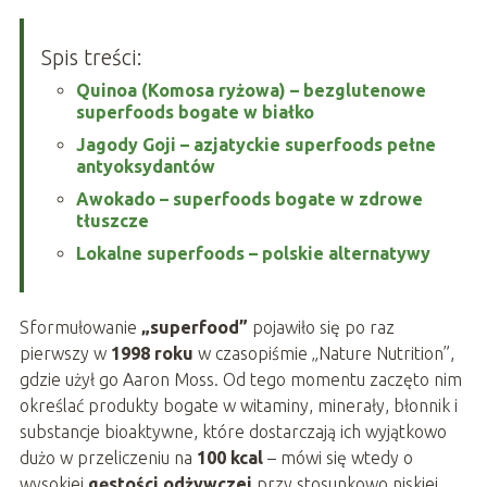
Spis treści:
Quinoa (Komosa ryżowa) – bezglutenowe
superfoods bogate w białko
Jagody Goji – azjatyckie superfoods pełne
antyoksydantów
Awokado – superfoods bogate w zdrowe
tłuszcze
Lokalne superfoods – polskie alternatywy
Sformułowanie
„superfood”
pojawiło się po raz
pierwszy w
1998 roku
w czasopiśmie „Nature Nutrition”,
gdzie użył go Aaron Moss. Od tego momentu zaczęto nim
określać produkty bogate w witaminy, minerały, błonnik i
substancje bioaktywne, które dostarczają ich wyjątkowo
dużo w przeliczeniu na
100 kcal
– mówi się wtedy o
wysokiej
gęstości odżywczej
przy stosunkowo niskiej