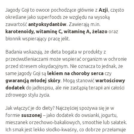
Jagody Goji to owoce pochodzące głównie z
Azji
, często
określane jako superfoods ze względu na wysoką
zawartość
antyoksydantów
. Zawierają m.in.
karotenoidy, witaminę C, witaminę A, żelazo
oraz
błonnik wspierający pracę jelit.
Badania wskazują, że dieta bogata w produkty z
przeciwutleniaczami może wspierać organizm w ochronie
przed stresem oksydacyjnym. Nie oznacza to jednak, że
same jagody Goji są
lekiem na choroby serca
czy
gwarancją młodej skóry
. Mogą stanowić
wartościowy
dodatek
do jadłospisu, ale nie zastąpią terapii ani całości
zdrowego stylu życia.
Jak włączyć je do diety? Najczęściej spożywa się je w
formie
suszonej
– jako dodatek do owsianki, jogurtu,
mieszanek orzechowo‑bakaliowych, smoothie lub sałatek.
Ich smak jest lekko słodko‑kwaśny, co dobrze przełamuje