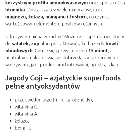
korzystnym profilu aminokwasowym
oraz sporą ilością
błonnika
. Dostarcza też wielu minerałów, m.in.
magnezu, żelaza, manganu i fosforu
, co czyni ją
wartościowym elementem posiłków roślinnych.
Jak używać quinoa w kuchni? Można zastąpić nią ryż, dodać
do
sałatek, zup
albo potraktować jako bazę do
bowli
obiadowych
. Gotuje się ją zwykle około
15 minut
, a
neutralny smak sprawia, że dobrze łączy się zarówno z
warzywami, jak i produktami białkowymi, np. strączkami.
Jagody Goji – azjatyckie superfoods
pełne antyoksydantów
przeciwutleniacze (m.in. karotenoidy),
witamina C,
witamina A,
żelazo,
błonnik.