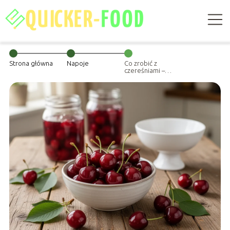
Strona główna
Napoje
Co zrobić z
czereśniami –
pomysły na
przetwory i
desery