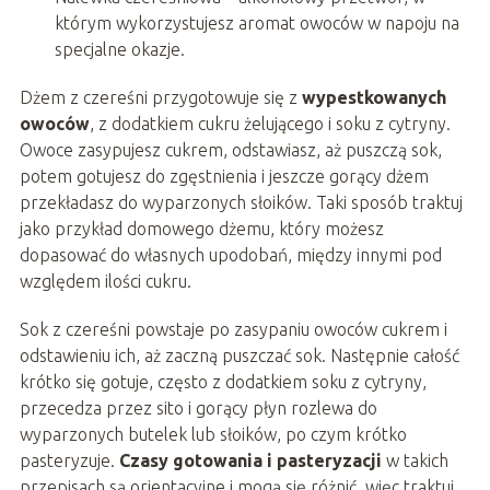
którym wykorzystujesz aromat owoców w napoju na
specjalne okazje.
Dżem z czereśni przygotowuje się z
wypestkowanych
owoców
, z dodatkiem cukru żelującego i soku z cytryny.
Owoce zasypujesz cukrem, odstawiasz, aż puszczą sok,
potem gotujesz do zgęstnienia i jeszcze gorący dżem
przekładasz do wyparzonych słoików. Taki sposób traktuj
jako przykład domowego dżemu, który możesz
dopasować do własnych upodobań, między innymi pod
względem ilości cukru.
Sok z czereśni powstaje po zasypaniu owoców cukrem i
odstawieniu ich, aż zaczną puszczać sok. Następnie całość
krótko się gotuje, często z dodatkiem soku z cytryny,
przecedza przez sito i gorący płyn rozlewa do
wyparzonych butelek lub słoików, po czym krótko
pasteryzuje.
Czasy gotowania i pasteryzacji
w takich
przepisach są orientacyjne i mogą się różnić, więc traktuj