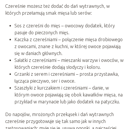
Czereśnie możesz też dodać do dań wytrawnych, w
których przełamują smak mięsa lub serów:
Sos z czereśni do mięs – owocowy dodatek, który
pasuje do pieczonych mięs.
Kaczka z czereśniami – połączenie mięsa drobiowego
z owocami, znane z kuchni, w której owoce pojawiają
się w daniach głównych.
Sałatki z czereśniami – mieszanki warzyw i owoców, w
których czereśnie dodają słodyczy i koloru.
Grzanki z serem i czereśniami – prosta przystawka,
łącząca pieczywo, ser i owoce.
Szaszłyki z kurczakiem i czereśniami – danie, w
którym owoce pojawiają się obok kawałków mięsa, na
przykład w marynacie lub jako dodatek na patyczku.
Do napojów, mrożonych przekąsek i dań wytrawnych
czereśnie przygotowuje się tak samo jak w innych
zastosowaniach: myje się je, usuwa ogonki, a najczęściej