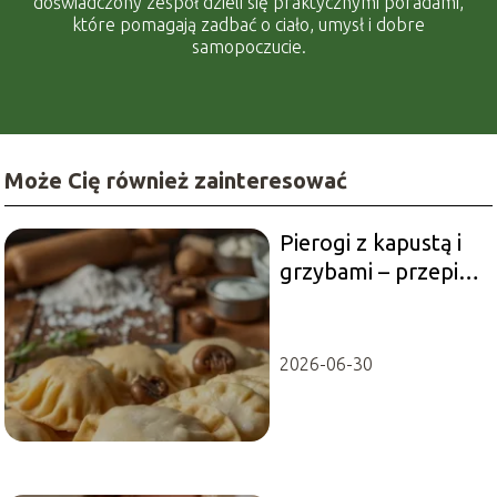
doświadczony zespół dzieli się praktycznymi poradami,
które pomagają zadbać o ciało, umysł i dobre
samopoczucie.
Może Cię również zainteresować
Pierogi z kapustą i
grzybami – przepis
na 100 sztuk
pysznych pierogów
2026-06-30