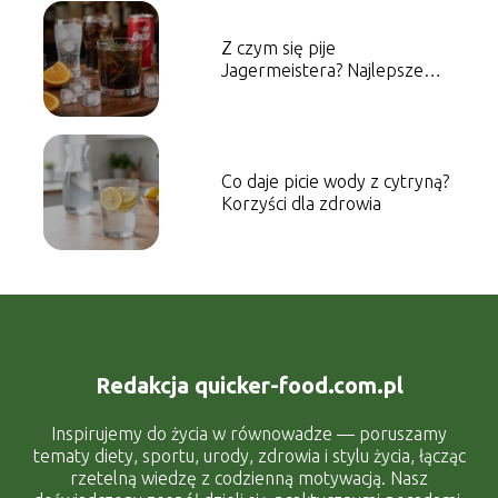
Z czym się pije
Jagermeistera? Najlepsze
połączenia
Co daje picie wody z cytryną?
Korzyści dla zdrowia
Redakcja quicker-food.com.pl
Inspirujemy do życia w równowadze — poruszamy
tematy diety, sportu, urody, zdrowia i stylu życia, łącząc
rzetelną wiedzę z codzienną motywacją. Nasz