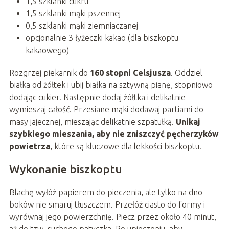
1,5 szklanki cukru
1,5 szklanki mąki pszennej
0,5 szklanki mąki ziemniaczanej
opcjonalnie 3 łyżeczki kakao (dla biszkoptu
kakaowego)
Rozgrzej piekarnik do
160 stopni Celsjusza
. Oddziel
białka od żółtek i ubij białka na sztywną pianę, stopniowo
dodając cukier. Następnie dodaj żółtka i delikatnie
wymieszaj całość. Przesiane mąki dodawaj partiami do
masy jajecznej, mieszając delikatnie szpatułką.
Unikaj
szybkiego mieszania, aby nie zniszczyć pęcherzyków
powietrza
, które są kluczowe dla lekkości biszkoptu.
Wykonanie biszkoptu
Blachę wyłóż papierem do pieczenia, ale tylko na dno –
boków nie smaruj tłuszczem. Przełóż ciasto do formy i
wyrównaj jego powierzchnię. Piecz przez około 40 minut,