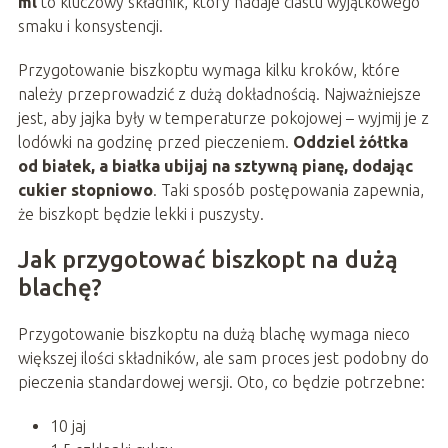
ml
to kluczowy składnik, który nadaje ciastu wyjątkowego
smaku i konsystencji.
Przygotowanie biszkoptu wymaga kilku kroków, które
należy przeprowadzić z dużą dokładnością. Najważniejsze
jest, aby jajka były w temperaturze pokojowej – wyjmij je z
lodówki na godzinę przed pieczeniem.
Oddziel żółtka
od białek, a białka ubijaj na sztywną pianę, dodając
cukier stopniowo
. Taki sposób postępowania zapewnia,
że biszkopt będzie lekki i puszysty.
Jak przygotować biszkopt na dużą
blachę?
Przygotowanie biszkoptu na dużą blachę wymaga nieco
większej ilości składników, ale sam proces jest podobny do
pieczenia standardowej wersji. Oto, co będzie potrzebne:
10 jaj