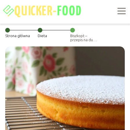
Strona główna
Dieta
Biszkopt –
przepis na dużą
blachę, idealny
na każdą okazję