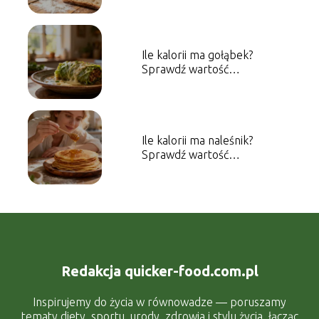
Ile kalorii ma gołąbek?
Sprawdź wartość
energetyczną dania
Ile kalorii ma naleśnik?
Sprawdź wartość
energetyczną dania
Redakcja quicker-food.com.pl
Inspirujemy do życia w równowadze — poruszamy
tematy diety, sportu, urody, zdrowia i stylu życia, łącząc