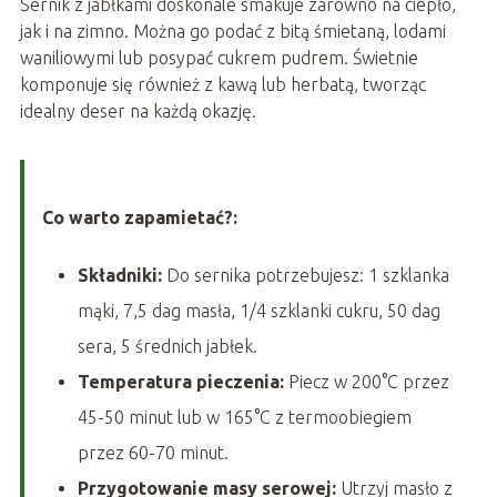
Sernik z jabłkami doskonale smakuje zarówno na ciepło,
jak i na zimno. Można go podać z bitą śmietaną, lodami
waniliowymi lub posypać cukrem pudrem. Świetnie
komponuje się również z kawą lub herbatą, tworząc
idealny deser na każdą okazję.
Co warto zapamietać?:
Składniki:
Do sernika potrzebujesz: 1 szklanka
mąki, 7,5 dag masła, 1/4 szklanki cukru, 50 dag
sera, 5 średnich jabłek.
Temperatura pieczenia:
Piecz w 200°C przez
45-50 minut lub w 165°C z termoobiegiem
przez 60-70 minut.
Przygotowanie masy serowej:
Utrzyj masło z