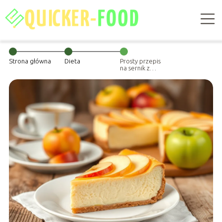
Strona główna
Dieta
Prosty przepis
na sernik z
jabłkami – jak go
przygotować?