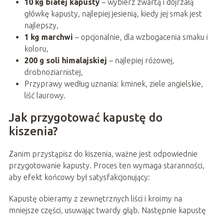
10 kg białej kapusty
– wybierz zwartą i dojrzałą
główkę kapusty, najlepiej jesienią, kiedy jej smak jest
najlepszy,
1 kg marchwi
– opcjonalnie, dla wzbogacenia smaku i
koloru,
200 g soli himalajskiej
– najlepiej różowej,
drobnoziarnistej,
Przyprawy według uznania: kminek, ziele angielskie,
liść laurowy.
Jak przygotować kapustę do
kiszenia?
Zanim przystąpisz do kiszenia, ważne jest odpowiednie
przygotowanie kapusty. Proces ten wymaga staranności,
aby efekt końcowy był satysfakcjonujący:
Kapustę obieramy z zewnętrznych liści i kroimy na
mniejsze części, usuwając twardy głąb. Następnie kapustę