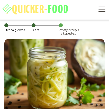
Strona główna
Dieta
Prosty przepis
na kapustę
kiszoną – jak to
zrobić krok po
kroku?