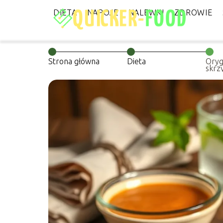
DIETA
NAPOJE
NALEWKI
ZDROWIE
Strona główna
Dieta
Oryg
skrzy
przy