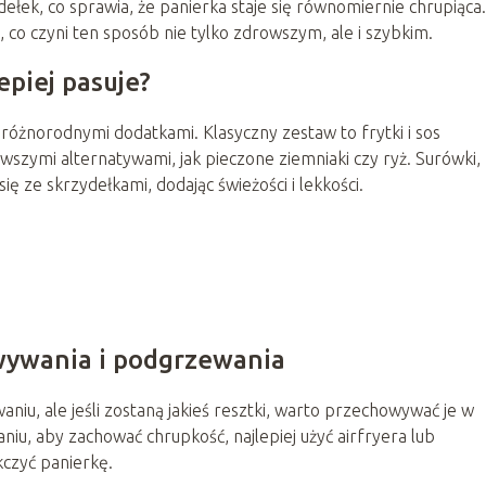
ełek, co sprawia, że panierka staje się równomiernie chrupiąca.
co czyni ten sposób nie tylko zdrowszym, ale i szybkim.
epiej pasuje?
 różnorodnymi dodatkami. Klasyczny zestaw to frytki i sos
szymi alternatywami, jak pieczone ziemniaki czy ryż. Surówki,
ę ze skrzydełkami, dodając świeżości i lekkości.
ywania i podgrzewania
niu, ale jeśli zostaną jakieś resztki, warto przechowywać je w
u, aby zachować chrupkość, najlepiej użyć airfryera lub
kczyć panierkę.