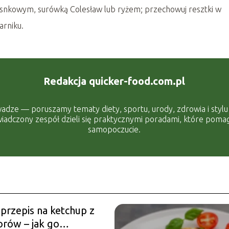
osnkowym, surówką Colesław lub ryżem; przechowuj resztki w
arniku.
Redakcja quicker-food.com.pl
adze — poruszamy tematy diety, sportu, urody, zdrowia i stylu ż
adczony zespół dzieli się praktycznymi poradami, które pomaga
samopoczucie.
 przepis na ketchup z
rów – jak go