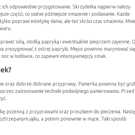
 ich odpowiednie przygotowanie. Skrzydełka najpierw należy
ejsze części, co ułatwi późniejsze smażenie i podawanie. Każde
 tylko poprawi estetykę dania, ale też skróci czas smażenia. Mni
waru.
oprawić solą, słodką papryką i ewentualnie pieprzem cayenne. D
żna zrezygnować z ostrej papryki. Mięso powinno marynować si
łą noc w lodówce, co zapewni intensywniejszy smak.
łek?
iane oraz dobrze dobrane przyprawy. Panierka powinna być grub
oprzez zastosowanie techniki podwójnego panierowania. Przed
yć.
kę pszenną z przyprawami oraz proszkiem do pieczenia. Nast
roztrzepanym jajku, a potem ponownie w mące. Taki sposób