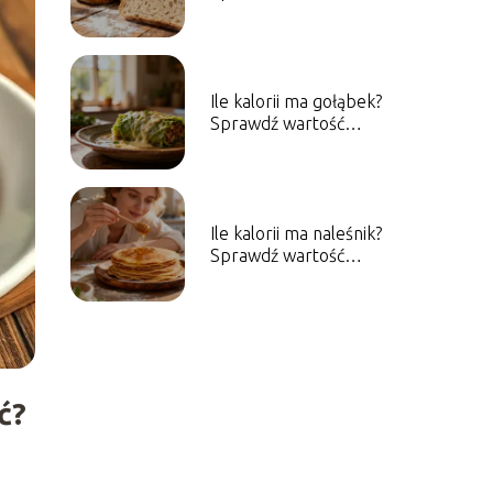
odżywcze różnych
rodzajów
Ile kalorii ma gołąbek?
Sprawdź wartość
energetyczną dania
Ile kalorii ma naleśnik?
Sprawdź wartość
energetyczną dania
ć?