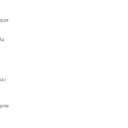
ejsze
la
ę
a i
ępnie