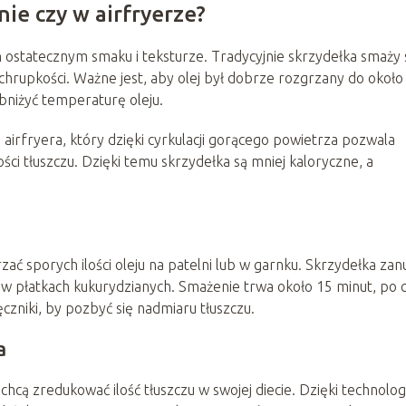
nie czy w airfryerze?
h ostatecznym smaku i teksturze. Tradycyjnie skrzydełka smaży 
i chrupkości. Ważne jest, aby olej był dobrze rozgrzany do około
obniżyć temperaturę oleju.
 airfryera, który dzięki cyrkulacji gorącego powietrza pozwala
ści tłuszczu. Dzięki temu skrzydełka są mniej kaloryczne, a
ć sporych ilości oleju na patelni lub w garnku. Skrzydełka zan
e w płatkach kukurydzianych. Smażenie trwa około 15 minut, po
zniki, by pozbyć się nadmiaru tłuszczu.
a
chcą zredukować ilość tłuszczu w swojej diecie. Dzięki technologi