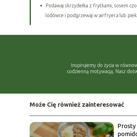
Podawaj skrzydełka z frytkami, sosem cz
lodówce i podgrzewaj w airfryera lub piek
Inspirujemy do życia w równow
codzienną motywacją. Nasz doświ
Może Cię również zainteresować
Prosty
pomido