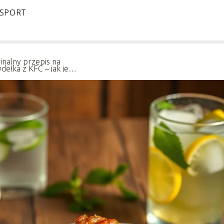
SPORT
inalny przepis na
dełka z KFC – jak je
gotować?