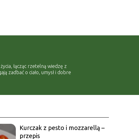
ycia, łącząc rzetelną wiedzę z
ją zadbać o ciało, umysł i dobre
Kurczak z pesto i mozzarellą –
przepis