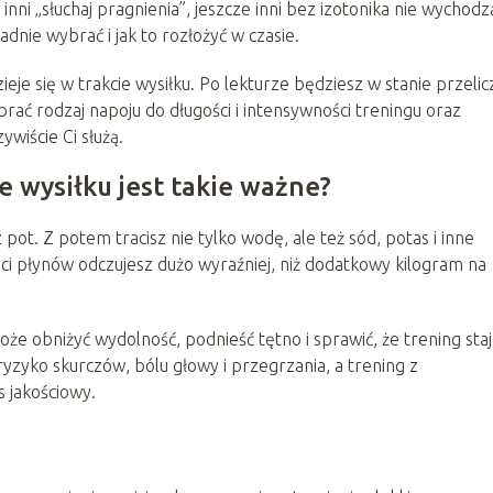
 inni „słuchaj pragnienia”, jeszcze inni bez izotonika nie wychodz
adnie wybrać i jak to rozłożyć w czasie.
eje się w trakcie wysiłku. Po lekturze będziesz w stanie przelic
rać rodzaj napoju do długości i intensywności treningu oraz
wiście Ci służą.
 wysiłku jest takie ważne?
pot. Z potem tracisz nie tylko wodę, ale też sód, potas i inne
taci płynów odczujesz dużo wyraźniej, niż dodatkowy kilogram na
że obniżyć wydolność, podnieść tętno i sprawić, że trening staj
ryzyko skurczów, bólu głowy i przegrzania, a trening z
 jakościowy.