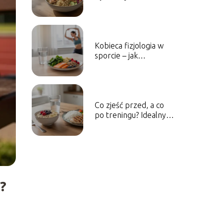
przyspiesza powrót
do zdrowia?
Kobieca fizjologia w
sporcie – jak
dopasować dietę do
cyklu
menstruacyjnego?
Co zjeść przed, a co
po treningu? Idealny
timing posiłków
?