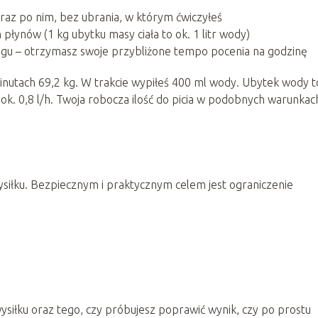
raz po nim, bez ubrania, w którym ćwiczyłeś
h płynów (1 kg ubytku masy ciała to ok. 1 litr wody)
ingu – otrzymasz swoje przybliżone tempo pocenia na godzinę
inutach 69,2 kg. W trakcie wypiłeś 400 ml wody. Ubytek wody t
li ok. 0,8 l/h. Twoja robocza ilość do picia w podobnych warunkac
ysiłku. Bezpiecznym i praktycznym celem jest ograniczenie
wysiłku oraz tego, czy próbujesz poprawić wynik, czy po prostu