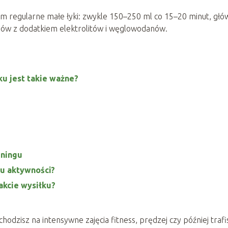
im regularne małe łyki: zwykle 150–250 ml co 15–20 minut, głó
jów z dodatkiem elektrolitów i węglowodanów.
ku jest takie ważne?
eningu
u aktywności?
akcie wysiłku?
chodzisz na intensywne zajęcia fitness, prędzej czy później trafi