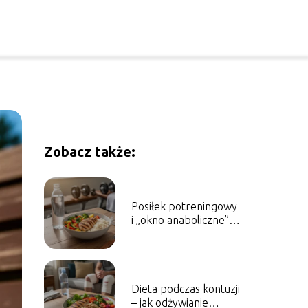
Zobacz także:
Posiłek potreningowy
i „okno anaboliczne” –
czy naprawdę musisz
zjeść w ciągu 30
minut?
Dieta podczas kontuzji
– jak odżywianie