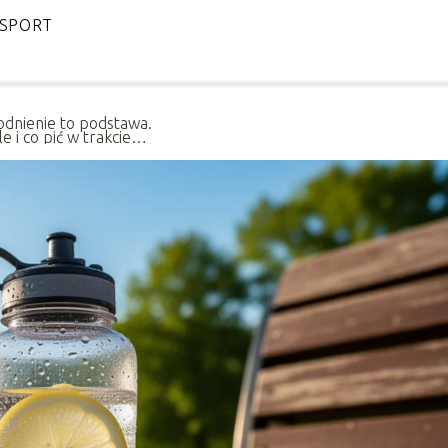
SPORT
dnienie to podstawa.
ile i co pić w trakcie
łku?