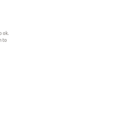
o ok.
h to