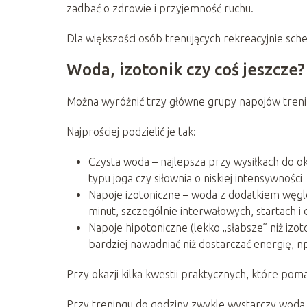
zadbać o zdrowie i przyjemność ruchu.
Dla większości osób trenujących rekreacyjnie sch
Woda, izotonik czy coś jeszcze?
Można wyróżnić trzy główne grupy napojów treni
Najprościej podzielić je tak:
Czysta woda – najlepsza przy wysiłkach do ok
typu joga czy siłownia o niskiej intensywności
Napoje izotoniczne – woda z dodatkiem węgl
minut, szczególnie interwałowych, startach i
Napoje hipotoniczne (lekko „słabsze” niż izo
bardziej nawadniać niż dostarczać energię, n
Przy okazji kilka kwestii praktycznych, które po
Przy treningu do godziny zwykle wystarczy woda,