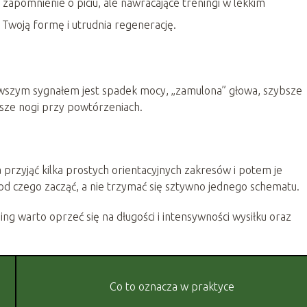
apomnienie o piciu, ale nawracające treningi w lekkim
 Twoją formę i utrudnia regenerację.
erwszym sygnałem jest spadek mocy, „zamulona” głowa, szybsze
ższe nogi przy powtórzeniach.
przyjąć kilka prostych orientacyjnych zakresów i potem je
 od czego zacząć, a nie trzymać się sztywno jednego schematu.
ng warto oprzeć się na długości i intensywności wysiłku oraz
Co to oznacza w praktyce