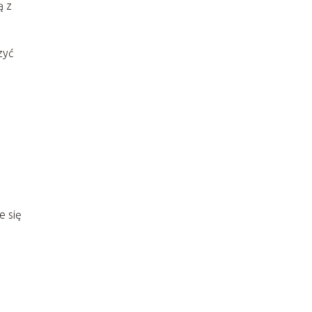
ą z
zyć
e się