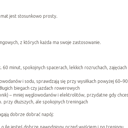
emat jest stosunkowo prosty.
ngowych, z których każda ma swoje zastosowanie.
. 60 minut, spokojnych spacerach, lekkich rozruchach, zajęciach
owodanów i sodu, sprawdzają się przy wysiłkach powyżej 60–90
 długich biegach czy jazdach rowerowych
tonik) – mniej węglowodanów i elektrolitów, przydatne gdy chce
p. przy dłuższych, ale spokojnych treningach
magają dobrze dobrać napój:
 o ile jesteś dobrze nawodniony przed wyjściem i po treningu