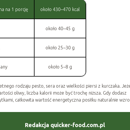
a na 1 porcję
około 430–470 kcal
około 40–45 g
z
około 25–30 g
any
około 5–8 g
tnego rodzaju pesto, sera oraz wielkości piersi z kurczaka. Jeże
artości oliwy, liczba kalorii może być trochę niższa. Gdy dodasz
tkami, całkowita wartość energetyczna posiłku naturalnie wzro
Redakcja quicker-food.com.pl