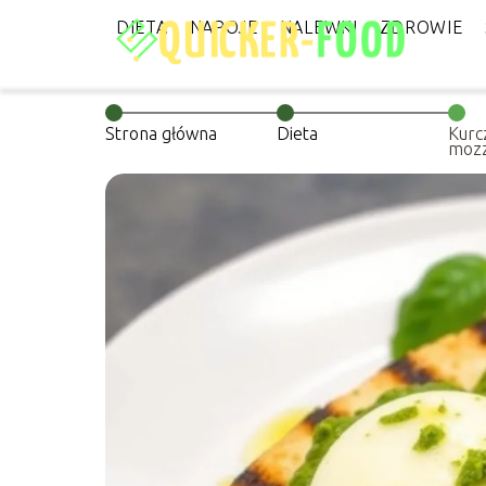
DIETA
NAPOJE
NALEWKI
ZDROWIE
Strona główna
Dieta
Kurc
mozz