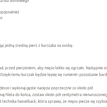
zka lub domowego
opcjonalnie)
no
ając jedną średnią pierś z kurczaka na osobę.
inut przed pieczeniem, aby mięso lekko się ogrzało. Następnie o
zięki temu kurczak będzie lepiej się rumienił i pozostanie bard
 desce i wykonaj gęste nacięcia poprzeczne co około pół
naj fileta do końca, zostaw około pół centymetra nienaruszone
t technika hasselback, która sprawia, że mięso piecze się szybcie