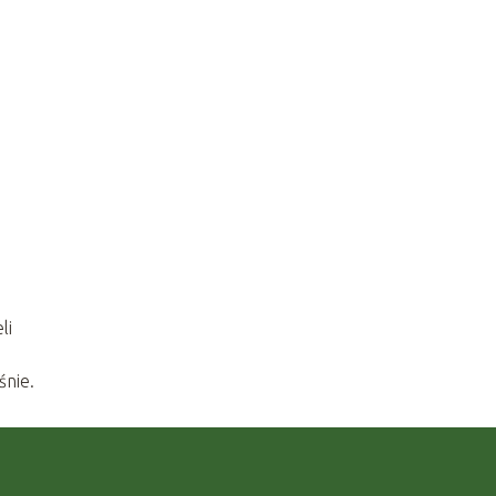
li
śnie.