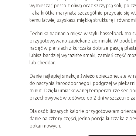
wymieszać pesto z oliwą oraz szczyptą soli, po c
Taka krótka marynata szczególnie przydaje się wte
temu łatwiej uzyskasz miękką strukturę i równom
Technika nacinania mięsa w stylu hasselback ma s
przygotowywano zapiekane ziemniaki. W podobn
nacięć w piersiach z kurczaka dobrze pasują plastr
lubisz bardziej wyraziste smaki, zamień część mo
lub cheddar.
Danie najlepiej smakuje świeżo upieczone, ale w 
do naczynia żaroodpornego i podgrzej w piekarni
minut. Dzięki umiarkowanej temperaturze ser pono
przechowywać w lodówce do 2 dni w szczelnie z
Dla osób liczących kalorie przygotowałam orientacy
danie na cztery części, jedna porcja kurczaka z pe
pokarmowych.