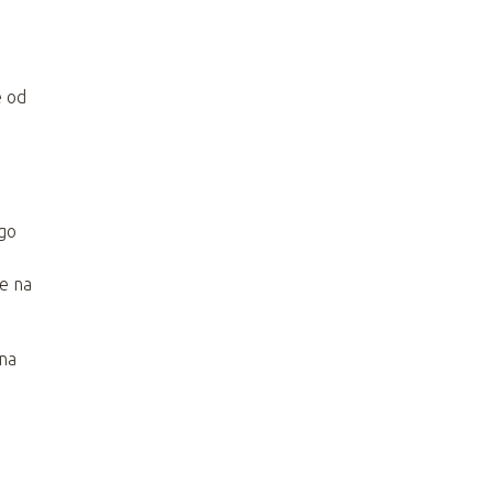
e od
ego
e na
na
s