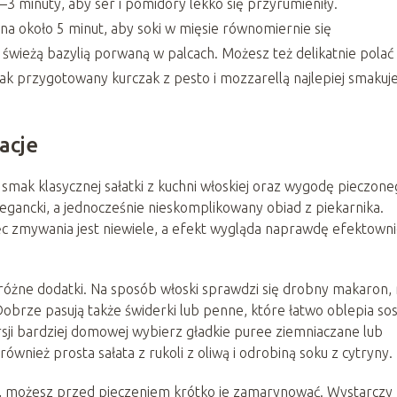
2–3 minuty, aby ser i pomidory lekko się przyrumieniły.
 na około 5 minut, aby soki w mięsie równomiernie się
świeżą bazylią porwaną w palcach. Możesz też delikatnie polać
Tak przygotowany kurczak z pesto i mozzarellą najlepiej smakuj
acje
 smak klasycznej sałatki z kuchni włoskiej oraz wygodę pieczon
gancki, a jednocześnie nieskomplikowany obiad z piekarnika.
c zmywania jest niewiele, a efekt wygląda naprawdę efektowni
żne dodatki. Na sposób włoski sprawdzi się drobny makaron, 
obrze pasują także świderki lub penne, które łatwo oblepia so
sji bardziej domowej wybierz gładkie puree ziemniaczane lub
ównież prosta sałata z rukoli z oliwą i odrobiną soku z cytryny.
te, możesz przed pieczeniem krótko je zamarynować. Wystarczy