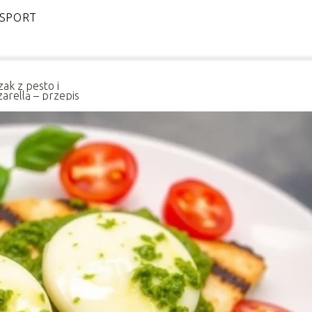
SPORT
zak z pesto i
arellą – przepis