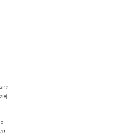
susz
ziej
go
j i