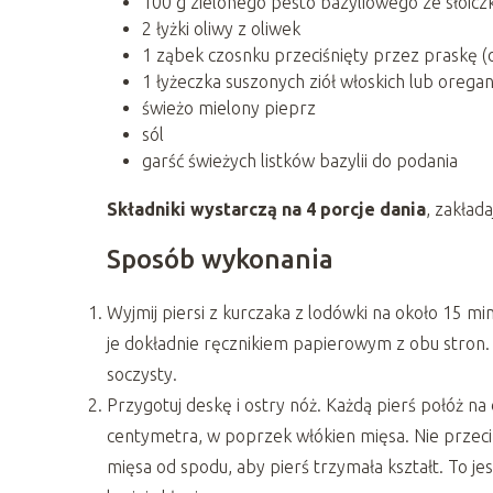
100 g zielonego pesto bazyliowego ze słoic
2 łyżki oliwy z oliwek
1 ząbek czosnku przeciśnięty przez praskę (
1 łyżeczka suszonych ziół włoskich lub orega
świeżo mielony pieprz
sól
garść świeżych listków bazylii do podania
Składniki wystarczą na 4 porcje dania
, zakład
Sposób wykonania
Wyjmij piersi z kurczaka z lodówki na około 15 m
je dokładnie ręcznikiem papierowym z obu stron. D
soczysty.
Przygotuj deskę i ostry nóż. Każdą pierś połóż na
centymetra, w poprzek włókien mięsa. Nie przeci
mięsa od spodu, aby pierś trzymała kształt. To jes