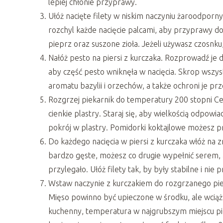
lepiej chłonie przyprawy.
Ułóż nacięte filety w niskim naczyniu żaroodporn
rozchyl każde nacięcie palcami, aby przyprawy do
pieprz oraz suszone zioła. Jeżeli używasz czosnk
Nałóż pesto na piersi z kurczaka. Rozprowadź je 
aby część pesto wniknęła w nacięcia. Skrop wsz
aromatu bazylii i orzechów, a także ochroni je p
Rozgrzej piekarnik do temperatury 200 stopni Cel
cienkie plastry. Staraj się, aby wielkością odpowi
pokrój w plastry. Pomidorki koktajlowe możesz prz
Do każdego nacięcia w piersi z kurczaka włóż na z
bardzo gęste, możesz co drugie wypełnić serem, 
przylegało. Ułóż filety tak, by były stabilne i nie
Wstaw naczynie z kurczakiem do rozgrzanego pie
Mięso powinno być upieczone w środku, ale wciąż
kuchenny, temperatura w najgrubszym miejscu pie