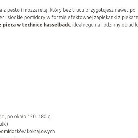
 z pesto i mozzarellą, który bez trudu przygotujesz nawet po
 ser i słodkie pomidory w formie efektownej zapiekanki z piekarn
z pieca w technice hasselback
, idealnego na rodzinny obiad l
ości, po około 150–180 g
lki)
 pomidorków koktajlowych