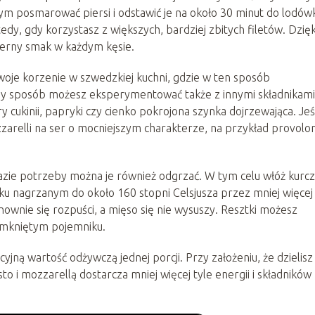
zym posmarować piersi i odstawić je na około 30 minut do lodówk
dy, gdy korzystasz z większych, bardziej zbitych filetów. Dzięk
ierny smak w każdym kęsie.
woje korzenie w szwedzkiej kuchni, gdzie w ten sposób
y sposób możesz eksperymentować także z innymi składnikami
y cukinii, papryki czy cienko pokrojona szynka dojrzewająca. Jeś
zzarelli na ser o mocniejszym charakterze, na przykład provolo
razie potrzeby można je również odgrzać. W tym celu włóż kurc
ku nagrzanym do około 160 stopni Celsjusza przez mniej więcej
wnie się rozpuści, a mięso się nie wysuszy. Resztki możesz
amkniętym pojemniku.
jną wartość odżywczą jednej porcji. Przy założeniu, że dzielisz
sto i mozzarellą dostarcza mniej więcej tyle energii i składników