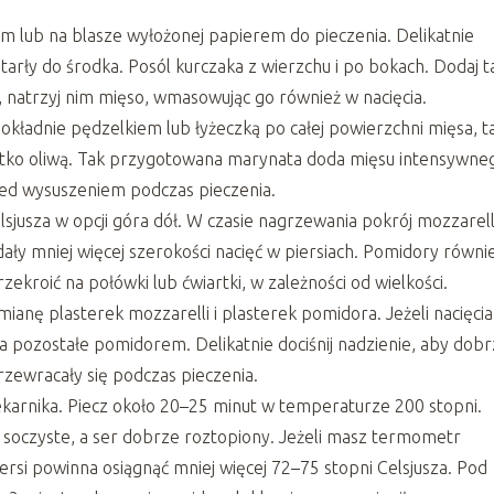
ym lub na blasze wyłożonej papierem do pieczenia. Delikatnie
tarły do środka. Posól kurczaka z wierzchu i po bokach. Dodaj t
u, natrzyj nim mięso, wmasowując go również w nacięcia.
dokładnie pędzelkiem lub łyżeczką po całej powierzchni mięsa, t
ystko oliwą. Tak przygotowana marynata doda mięsu intensywne
rzed wysuszeniem podczas pieczenia.
sjusza w opcji góra dół. W czasie nagrzewania pokrój mozzarel
adały mniej więcej szerokości nacięć w piersiach. Pomidory równi
ekroić na połówki lub ćwiartki, w zależności od wielkości.
mianę plasterek mozzarelli i plasterek pomidora. Jeżeli nacięcia
a pozostałe pomidorem. Delikatnie dociśnij nadzienie, aby dob
 przewracały się podczas pieczenia.
karnika. Piecz około 20–25 minut w temperaturze 200 stopni.
 soczyste, a ser dobrze roztopiony. Jeżeli masz termometr
rsi powinna osiągnąć mniej więcej 72–75 stopni Celsjusza. Pod