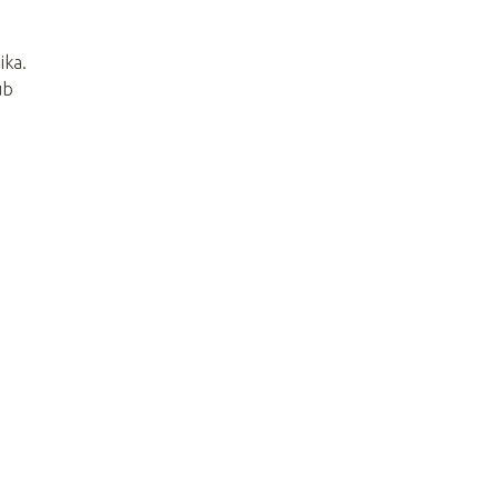
ika.
ub