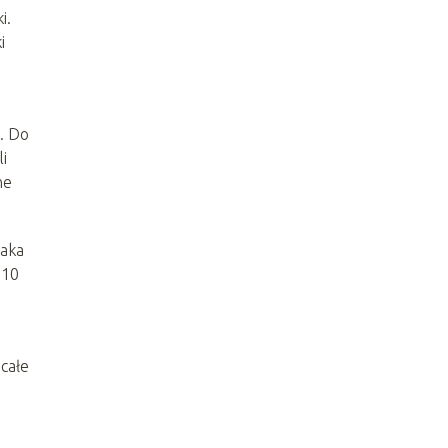
i.
i
. Do
li
ne
zaka
 10
 całe