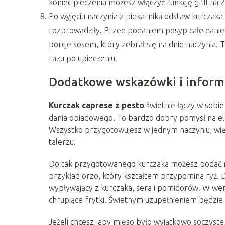
koniec pieczenia możesz włączyć funkcję grill na 
Po wyjęciu naczynia z piekarnika odstaw kurczaka
rozprowadziły. Przed podaniem posyp całe danie 
porcje sosem, który zebrał się na dnie naczynia. 
razu po upieczeniu.
Dodatkowe wskazówki i inform
Kurczak caprese z pesto
świetnie łączy w sobie
dania obiadowego. To bardzo dobry pomysł na ele
Wszystko przygotowujesz w jednym naczyniu, wię
talerzu.
Do tak przygotowanego kurczaka możesz podać ró
przykład orzo, który kształtem przypomina ryż. D
wypływający z kurczaka, sera i pomidorów. W wer
chrupiące frytki. Świetnym uzupełnieniem będzie r
Jeżeli chcesz, aby mięso było wyjątkowo soczys