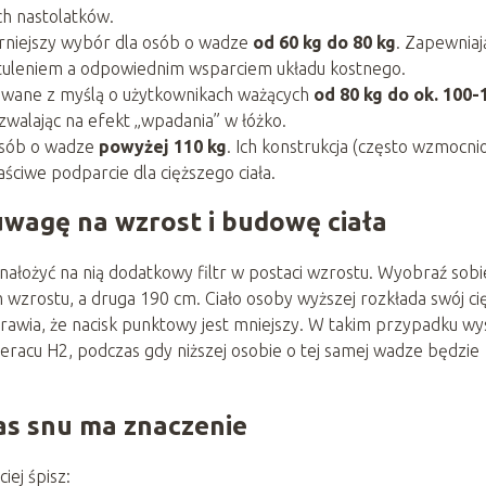
ch nastolatków.
rniejszy wybór dla osób o wadze
od 60 kg do 80 kg
. Zapewniaj
uleniem a odpowiednim wsparciem układu kostnego.
wane z myślą o użytkownikach ważących
od 80 kg do ok. 100-
pozwalając na efekt „wpadania” w łóżko.
osób o wadze
powyżej 110 kg
. Ich konstrukcja (często wzmocni
ściwe podparcie dla cięższego ciała.
uwagę na wzrost i budowę ciała
nałożyć na nią dodatkowy filtr w postaci wzrostu. Wyobraź sobi
wzrostu, a druga 190 cm. Ciało osoby wyższej rozkłada swój ci
prawia, że nacisk punktowy jest mniejszy. W takim przypadku w
racu H2, podczas gdy niższej osobie o tej samej wadze będzie
as snu ma znaczenie
iej śpisz: