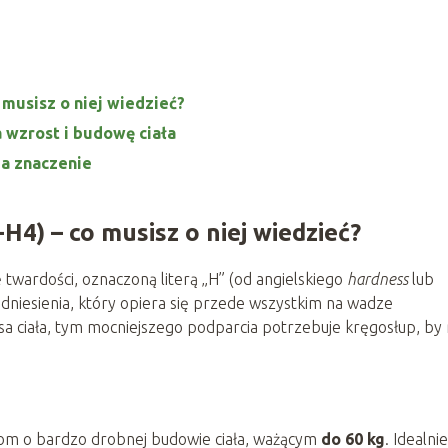
 musisz o niej wiedzieć?
 wzrost i budowę ciała
ma znaczenie
4) – co musisz o niej wiedzieć?
twardości, oznaczoną literą „H” (od angielskiego
hardness
lub
odniesienia, który opiera się przede wszystkim na wadze
sa ciała, tym mocniejszego podparcia potrzebuje kręgosłup, by 
 o bardzo drobnej budowie ciała, ważącym
do 60 kg
. Idealnie