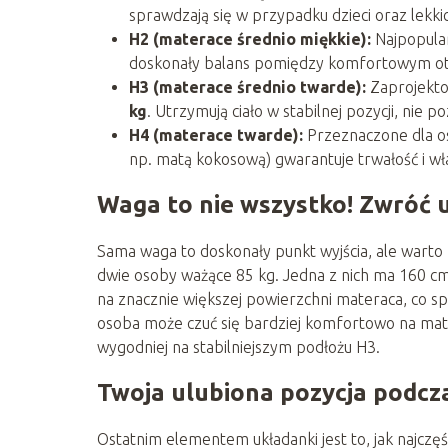
sprawdzają się w przypadku dzieci oraz lekki
H2 (materace średnio miękkie):
Najpopula
doskonały balans pomiędzy komfortowym ot
H3 (materace średnio twarde):
Zaprojekto
kg
. Utrzymują ciało w stabilnej pozycji, nie 
H4 (materace twarde):
Przeznaczone dla 
np. matą kokosową) gwarantuje trwałość i wła
Waga to nie wszystko! Zwróć 
Sama waga to doskonały punkt wyjścia, ale warto 
dwie osoby ważące 85 kg. Jedna z nich ma 160 cm 
na znacznie większej powierzchni materaca, co s
osoba może czuć się bardziej komfortowo na mate
wygodniej na stabilniejszym podłożu H3.
Twoja ulubiona pozycja podcz
Ostatnim elementem układanki jest to, jak najczęśc