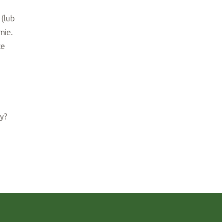
 (lub
mie.
ce
y?