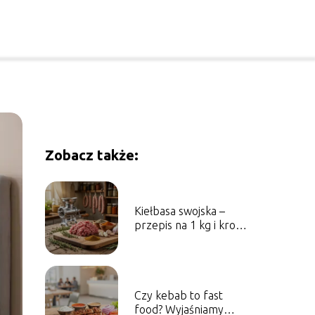
Zobacz także:
Kiełbasa swojska –
przepis na 1 kg i krok
po kroku
przygotowanie
Czy kebab to fast
food? Wyjaśniamy