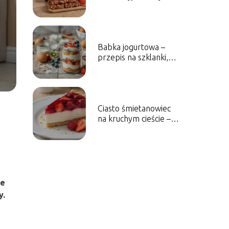
krok po kroku
Babka jogurtowa –
przepis na szklanki,
idealna na każdą
okazję
Ciasto śmietanowiec
na kruchym cieście –
przepis
ie
y.