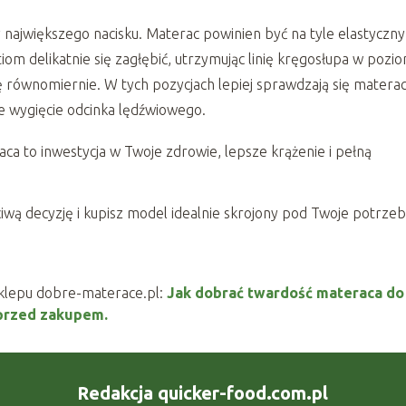
największego nacisku. Materac powinien być na tyle elastyczny
iom delikatnie się zagłębić, utrzymując linię kręgosłupa w pozio
ię równomiernie. W tych pozycjach lepiej sprawdzają się matera
ne wygięcie odcinka lędźwiowego.
ca to inwestycja w Twoje zdrowie, lepsze krążenie i pełną
wą decyzję i kupisz model idealnie skrojony pod Twoje potrzeb
sklepu dobre-materace.pl:
Jak dobrać twardość materaca do
 przed zakupem.
Redakcja quicker-food.com.pl