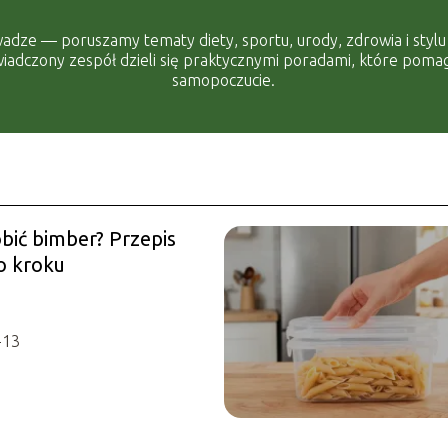
adze — poruszamy tematy diety, sportu, urody, zdrowia i stylu ż
adczony zespół dzieli się praktycznymi poradami, które pomaga
samopoczucie.
obić bimber? Przepis
o kroku
-13