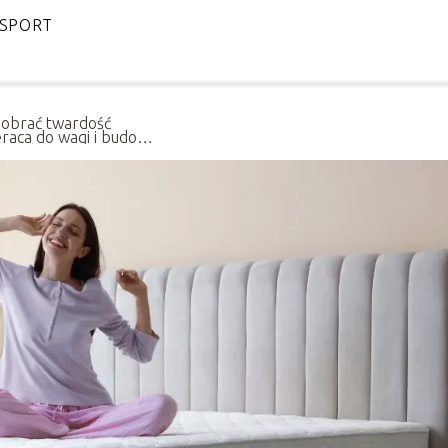
SPORT
dobrać twardość
raca do wagi i budowy
a? Praktyczny poradnik