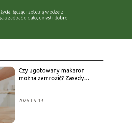
ycia, łącząc rzetelną wiedzę z
ją zadbać o ciało, umysł i dobre
Czy ugotowany makaron
można zamrozić? Zasady
przechowywania
2026-05-13