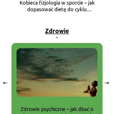
Kobieca fizjologia w sporcie – jak
dopasować dietę do cyklu
menstruacyjnego?
Zdrowie
Zdrowie psychiczne – jak dbać o
Su