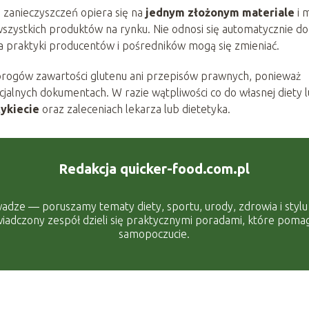
 zanieczyszczeń opiera się na
jednym złożonym materiale
i 
szystkich produktów na rynku. Nie odnosi się automatycznie do
, a praktyki producentów i pośredników mogą się zmieniać.
progów zawartości glutenu ani przepisów prawnych, ponieważ
cjalnych dokumentach. W razie wątpliwości co do własnej diety 
tykiecie
oraz zaleceniach lekarza lub dietetyka.
Redakcja quicker-food.com.pl
adze — poruszamy tematy diety, sportu, urody, zdrowia i stylu ż
adczony zespół dzieli się praktycznymi poradami, które pomaga
samopoczucie.