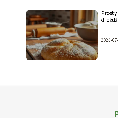
Prosty 
drożdż
krok p
2026-07
P