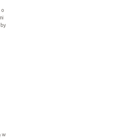
 o
ni
oby
ą w