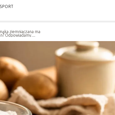
SPORT
mąka ziemniaczana ma
en? Odpowiadamy
o