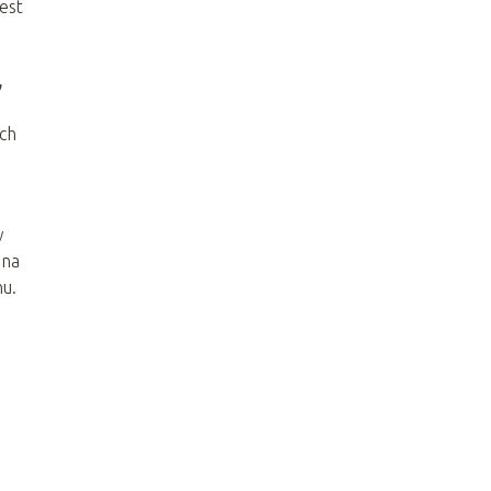
est
,
ych
w
ana
nu.