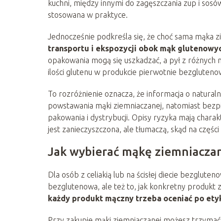
kuchni, między innymi do zagęszczania zup i sosów 
stosowana w praktyce.
Jednocześnie podkreśla się, że choć sama mąka z
transportu i ekspozycji obok mąk glutenowy
opakowania mogą się uszkadzać, a pył z różnych 
ilości glutenu w produkcie pierwotnie bezgluten
To rozróżnienie oznacza, że informacja o natural
powstawania mąki ziemniaczanej, natomiast bez
pakowania i dystrybucji. Opisy ryzyka mają charak
jest zanieczyszczona, ale tłumaczą, skąd na częśc
Jak wybierać mąkę ziemniaczan
Dla osób z celiakią lub na ścisłej diecie bezgluteno
bezglutenowa, ale też to, jak konkretny produkt
każdy produkt mączny trzeba oceniać po ety
Przy zakupie mąki ziemniaczanej możesz trzymać s