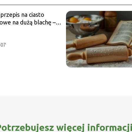
przepis na ciasto
owe na dużą blachę –
o kroku
-07
otrzebujesz więcej informacj