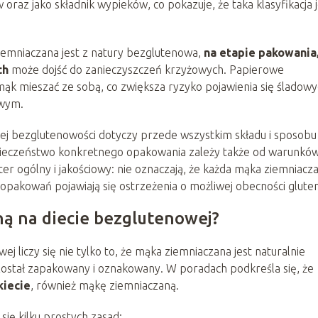
oraz jako składnik wypieków, co pokazuje, że taka klasyfikacja j
iemniaczana jest z natury bezglutenowa,
na etapie pakowania
ch
może dojść do zanieczyszczeń krzyżowych. Papierowe
mąk mieszać ze sobą, co zwiększa ryzyko pojawienia się śladow
owym.
nej bezglutenowości dotyczy przede wszystkim składu i sposobu
pieczeństwo konkretnego opakowania zależy także od warunkó
ter ogólny i jakościowy: nie oznaczają, że każda mąka ziemniacz
i opakowań pojawiają się ostrzeżenia o możliwej obecności glute
ą na diecie bezglutenowej?
wej liczy się nie tylko to, że mąka ziemniaczana jest naturalnie
 został zapakowany i oznakowany. W poradach podkreśla się, że
kiecie
, również mąkę ziemniaczaną.
ię kilku prostych zasad: