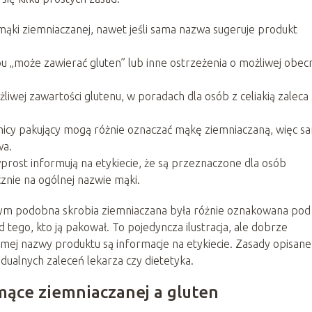
mąki ziemniaczanej, nawet jeśli sama nazwa sugeruje produkt
 „może zawierać gluten” lub inne ostrzeżenia o możliwej obec
liwej zawartości glutenu, w poradach dla osób z celiakią zaleca 
dnicy pakujący mogą różnie oznaczać mąkę ziemniaczaną, więc s
wa.
prost informują na etykiecie, że są przeznaczone dla osób
cznie na ogólnej nazwie mąki.
ym podobna skrobia ziemniaczana była różnie oznakowana pod
 tego, kto ją pakował. To pojedyncza ilustracja, ale dobrze
amej nazwy produktu są informacje na etykiecie. Zasady opisane
idualnych zaleceń lekarza czy dietetyka.
mące ziemniaczanej a gluten