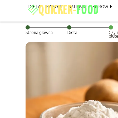
DIETA
NAPOJE
NALEWKI
ZDROWIE
Strona główna
Dieta
Czy 
glut
jasn