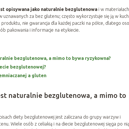
est opisywana jako naturalnie bezglutenowa
i w materiałach
 uznawanych za bez glutenu; często wykorzystuje się ją w kuch
produktu, nie gwarancja dla każdej paczki na półce, dlatego os
b pakowania i informacje na etykiecie.
uralnie bezglutenowa, a mimo to bywa ryzykowna?
iecie bezglutenowej?
emniaczanej a gluten
st naturalnie bezglutenowa, a mimo to
pisach diety bezglutenowej jest zaliczana do grupy warzyw i
nu. Wiele osób z celiakią i na diecie bezglutenowej sięga po ni