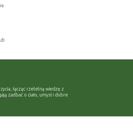
ma
lub
ycia, łącząc rzetelną wiedzę z
ją zadbać o ciało, umysł i dobre