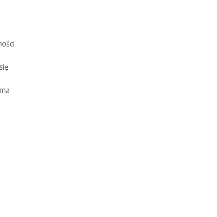
ności
się
ama