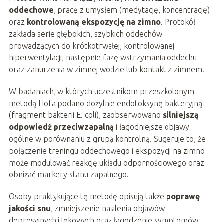
oddechowe
, pracę z umysłem (medytację, koncentrację)
oraz
kontrolowaną ekspozycję na zimno
. Protokół
zakłada serie głębokich, szybkich oddechów
prowadzących do krótkotrwałej, kontrolowanej
hiperwentylacji, następnie fazę wstrzymania oddechu
oraz zanurzenia w zimnej wodzie lub kontakt z zimnem.
W badaniach, w których uczestnikom przeszkolonym
metodą Hofa podano dożylnie endotoksynę bakteryjną
(fragment bakterii E. coli), zaobserwowano
silniejszą
odpowiedź przeciwzapalną
i łagodniejsze objawy
ogólne w porównaniu z grupą kontrolną. Sugeruje to, że
połączenie treningu oddechowego i ekspozycji na zimno
może modulować reakcję układu odpornościowego oraz
obniżać markery stanu zapalnego.
Osoby praktykujące tę metodę opisują także
poprawę
jakości snu
, zmniejszenie nasilenia objawów
depresyjnych i lękowych oraz łagodzenie symptomów