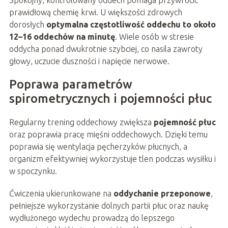
Spokojny, kontrolowany oddech pomaga przywrócić
prawidłową chemię krwi. U większości zdrowych
dorosłych
optymalna częstotliwość oddechu to około
12–16 oddechów na minutę
. Wiele osób w stresie
oddycha ponad dwukrotnie szybciej, co nasila zawroty
głowy, uczucie duszności i napięcie nerwowe.
Poprawa parametrów
spirometrycznych i pojemności płuc
Regularny trening oddechowy zwiększa
pojemność płuc
oraz poprawia pracę mięśni oddechowych. Dzięki temu
poprawia się wentylacja pęcherzyków płucnych, a
organizm efektywniej wykorzystuje tlen podczas wysiłku i
w spoczynku.
Ćwiczenia ukierunkowane na
oddychanie przeponowe
,
pełniejsze wykorzystanie dolnych partii płuc oraz naukę
wydłużonego wydechu prowadzą do lepszego