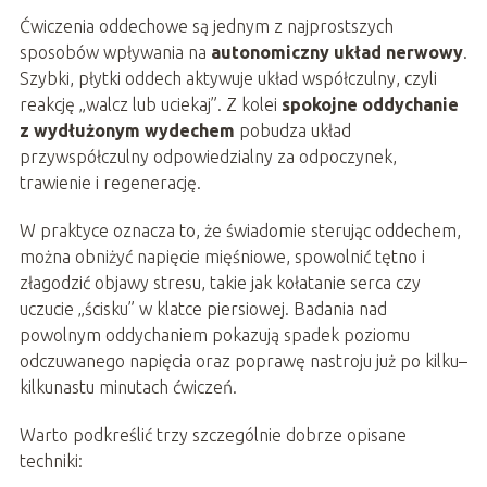
Ćwiczenia oddechowe są jednym z najprostszych
sposobów wpływania na
autonomiczny układ nerwowy
.
Szybki, płytki oddech aktywuje układ współczulny, czyli
reakcję „walcz lub uciekaj”. Z kolei
spokojne oddychanie
z wydłużonym wydechem
pobudza układ
przywspółczulny odpowiedzialny za odpoczynek,
trawienie i regenerację.
W praktyce oznacza to, że świadomie sterując oddechem,
można obniżyć napięcie mięśniowe, spowolnić tętno i
złagodzić objawy stresu, takie jak kołatanie serca czy
uczucie „ścisku” w klatce piersiowej. Badania nad
powolnym oddychaniem pokazują spadek poziomu
odczuwanego napięcia oraz poprawę nastroju już po kilku–
kilkunastu minutach ćwiczeń.
Warto podkreślić trzy szczególnie dobrze opisane
techniki: