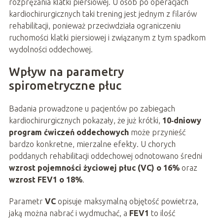
rozprężania klatki piersiowej. U osób po operacjach
kardiochirurgicznych taki trening jest jednym z filarów
rehabilitacji, ponieważ przeciwdziała ograniczeniu
ruchomości klatki piersiowej i związanym z tym spadkom
wydolności oddechowej.
Wpływ na parametry
spirometryczne płuc
Badania prowadzone u pacjentów po zabiegach
kardiochirurgicznych pokazały, że już krótki,
10‑dniowy
program ćwiczeń oddechowych
może przynieść
bardzo konkretne, mierzalne efekty. U chorych
poddanych rehabilitacji oddechowej odnotowano średni
wzrost pojemności życiowej płuc (VC) o 16%
oraz
wzrost FEV1 o 18%
.
Parametr
VC
opisuje maksymalną objętość powietrza,
jaką można nabrać i wydmuchać, a
FEV1
to ilość