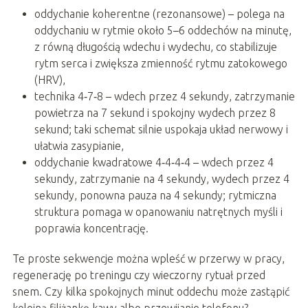
oddychanie koherentne (rezonansowe) – polega na
oddychaniu w rytmie około 5–6 oddechów na minutę,
z równą długością wdechu i wydechu, co stabilizuje
rytm serca i zwiększa zmienność rytmu zatokowego
(HRV),
technika 4‑7‑8 – wdech przez 4 sekundy, zatrzymanie
powietrza na 7 sekund i spokojny wydech przez 8
sekund; taki schemat silnie uspokaja układ nerwowy i
ułatwia zasypianie,
oddychanie kwadratowe 4‑4‑4‑4 – wdech przez 4
sekundy, zatrzymanie na 4 sekundy, wydech przez 4
sekundy, ponowna pauza na 4 sekundy; rytmiczna
struktura pomaga w opanowaniu natrętnych myśli i
poprawia koncentrację.
Te proste sekwencje można wpleść w przerwy w pracy,
regenerację po treningu czy wieczorny rytuał przed
snem. Czy kilka spokojnych minut oddechu może zastąpić