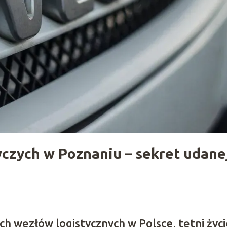
czych w Poznaniu – sekret udane
ych węzłów logistycznych w Polsce, tętni życ