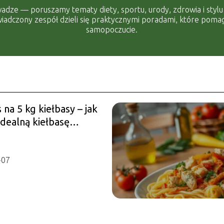
adze — poruszamy tematy diety, sportu, urody, zdrowia i stylu ż
adczony zespół dzieli się praktycznymi poradami, które pomaga
samopoczucie.
 na 5 kg kiełbasy – jak
idealną kiełbasę
ą?
-07