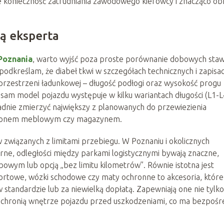
je konieczność zatrudniania zawodowego kierowcy i znacząco ob
ą eksperta
Poznania
, warto wyjść poza proste porównanie dobowych sta
odkreślam, że diabeł tkwi w szczegółach technicznych i zapisa
estrzeni ładunkowej – długość podłogi oraz wysokość progu
 sam model pojazdu występuje w kilku wariantach długości (L1-L4
adnie zmierzyć największy z planowanych do przewiezienia
salonem meblowym czy magazynem.
związanych z limitami przebiegu. W Poznaniu i okolicznych
rne, odległości między parkami logistycznymi bywają znaczne,
owym lub opcją „bez limitu kilometrów”. Równie istotna jest
rtowe, wózki schodowe czy maty ochronne to akcesoria, które
standardzie lub za niewielką dopłatą. Zapewniają one nie tylko
 chronią wnętrze pojazdu przed uszkodzeniami, co ma bezpośr