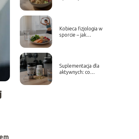
przyspiesza powrót
do zdrowia?
Kobieca fizjologia w
sporcie – jak
dopasować dietę do
cyklu
menstruacyjnego?
Suplementacja dla
aktywnych: co
naprawdę działa, a co
jest stratą pieniędzy?
j
iem