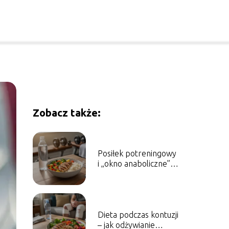
Zobacz także:
Posiłek potreningowy
i „okno anaboliczne” –
czy naprawdę musisz
zjeść w ciągu 30
minut?
Dieta podczas kontuzji
– jak odżywianie