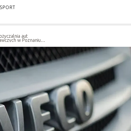
SPORT
życzalnia aut
awczych w Poznaniu –
et udanej
prowadzki