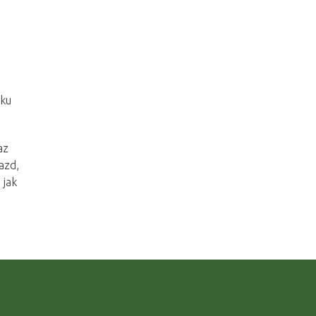
lku
az
azd,
 jak