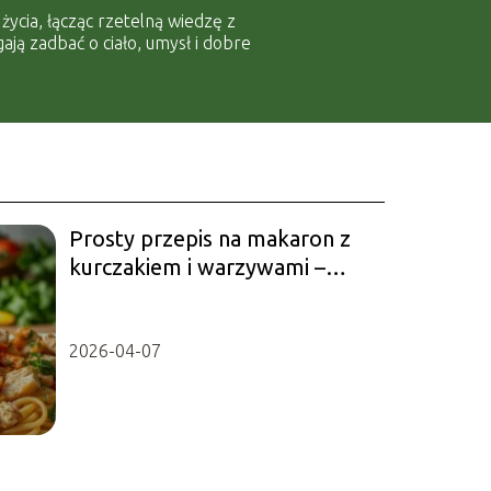
ycia, łącząc rzetelną wiedzę z
ją zadbać o ciało, umysł i dobre
Prosty przepis na makaron z
kurczakiem i warzywami –
smaczny obiad!
2026-04-07