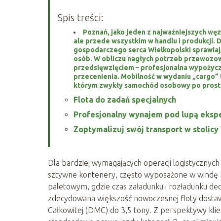
Spis treści:
Poznań, jako jeden z najważniejszych węzł
ale przede wszystkim w handlu i produkcji. 
gospodarczego serca Wielkopolski sprawiają
osób. W obliczu nagłych potrzeb przewozow
przedsięwzięciem – profesjonalna wypożycz
przecenienia. Mobilność w wydaniu „cargo” 
którym zwykły samochód osobowy po prostu
Flota do zadań specjalnych
Profesjonalny wynajem pod lupą eksp
Zoptymalizuj swój transport w stolicy
Dla bardziej wymagających operacji logistycznyc
sztywne kontenery, często wyposażone w windę h
paletowym, gdzie czas załadunku i rozładunku dec
zdecydowana większość nowoczesnej floty dostaw
Całkowitej (DMC) do 3,5 tony. Z perspektywy kli