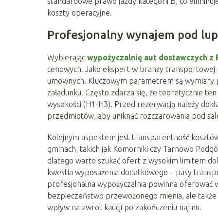
standardowe prawo jazdy kategorii B, co eliminu
koszty operacyjne.
Profesjonalny wynajem pod lup
Wybierając
wypożyczalnię aut dostawczych z 
cenowych. Jako ekspert w branży transportowej p
umownych. Kluczowym parametrem są wymiary prz
załadunku. Często zdarza się, że teoretycznie ten
wysokości (H1-H3). Przed rezerwacją należy dokł
przedmiotów, aby uniknąć rozczarowania pod 
Kolejnym aspektem jest transparentność kosztów 
gminach, takich jak Komorniki czy Tarnowo Podgó
dlatego warto szukać ofert z wysokim limitem dob
kwestia wyposażenia dodatkowego – pasy transpo
profesjonalna wypożyczalnia powinna oferować w 
bezpieczeństwo przewożonego mienia, ale także
wpływ na zwrot kaucji po zakończeniu najmu.