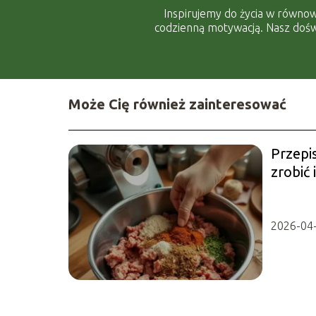
Inspirujemy do życia w równow
codzienną motywacją. Nasz doświ
Może Cię również zainteresować
Przepis
zrobić 
domow
2026-04