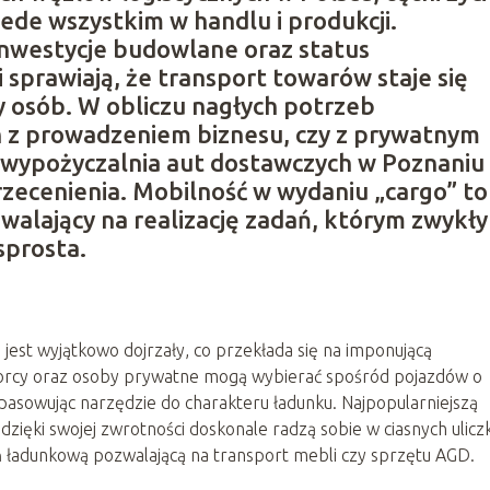
zede wszystkim w handlu i produkcji.
inwestycje budowlane oraz status
sprawiają, że transport towarów staje się
 osób. W obliczu nagłych potrzeb
h z prowadzeniem biznesu, czy z prywatnym
 wypożyczalnia aut dostawczych w Poznaniu
rzecenienia. Mobilność w wydaniu „cargo” to
alający na realizację zadań, którym zwykły
sprosta.
st wyjątkowo dojrzały, co przekłada się na imponującą
biorcy oraz osoby prywatne mogą wybierać spośród pojazdów o
opasowując narzędzie do charakteru ładunku. Najpopularniejszą
 dzięki swojej zwrotności doskonale radzą sobie w ciasnych ulicz
eń ładunkową pozwalającą na transport mebli czy sprzętu AGD.