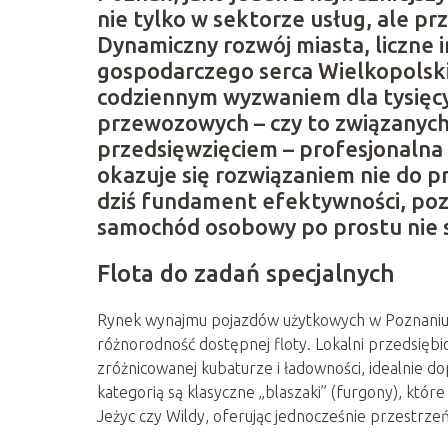
nie tylko w sektorze usług, ale pr
Dynamiczny rozwój miasta, liczne 
gospodarczego serca Wielkopolski 
codziennym wyzwaniem dla tysięcy
przewozowych – czy to związanyc
przedsięwzięciem – profesjonalna
okazuje się rozwiązaniem nie do p
dziś fundament efektywności, pozw
samochód osobowy po prostu nie 
Flota do zadań specjalnych
Rynek wynajmu pojazdów użytkowych w Poznaniu je
różnorodność dostępnej floty. Lokalni przedsię
zróżnicowanej kubaturze i ładowności, idealnie d
kategorią są klasyczne „blaszaki” (furgony), które
Jeżyc czy Wildy, oferując jednocześnie przestrz