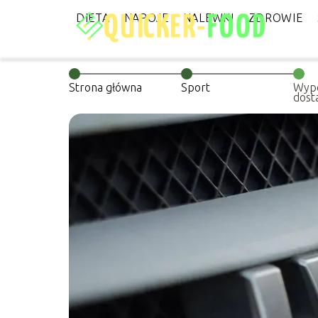
DIETA
NAPOJE
NALEWKI
ZDROWIE
Strona główna
Sport
Wypo
dost
sekr
prze