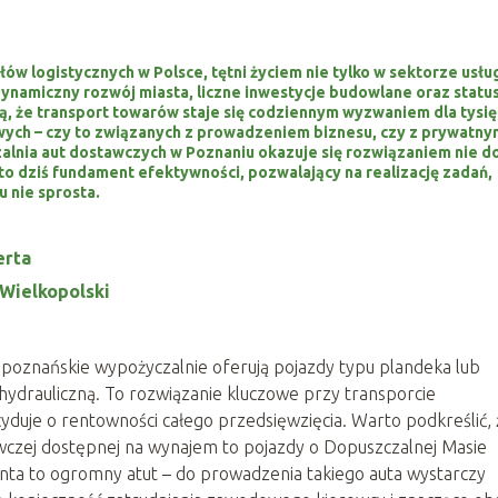
ów logistycznych w Polsce, tętni życiem nie tylko w sektorze usłu
Dynamiczny rozwój miasta, liczne inwestycje budowlane oraz statu
, że transport towarów staje się codziennym wyzwaniem dla tysię
ych – czy to związanych z prowadzeniem biznesu, czy z prywatny
alnia aut dostawczych w Poznaniu okazuje się rozwiązaniem nie d
to dziś fundament efektywności, pozwalający na realizację zadań,
 nie sprosta.
erta
 Wielkopolski
h poznańskie wypożyczalnie oferują pojazdy typu plandeka lub
ydrauliczną. To rozwiązanie kluczowe przy transporcie
yduje o rentowności całego przedsięwzięcia. Warto podkreślić, 
czej dostępnej na wynajem to pojazdy o Dopuszczalnej Masie
enta to ogromny atut – do prowadzenia takiego auta wystarczy