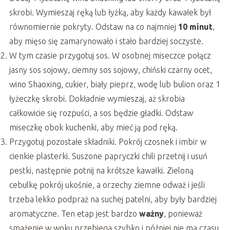
skrobi. Wymieszaj ręką lub łyżką, aby każdy kawałek był
równomiernie pokryty. Odstaw na co najmniej
10 minut
,
aby mięso się zamarynowało i stało bardziej soczyste.
W tym czasie przygotuj sos. W osobnej miseczce połącz
jasny sos sojowy, ciemny sos sojowy, chiński czarny ocet,
wino Shaoxing, cukier, biały pieprz, wodę lub bulion oraz 1
łyżeczkę skrobi. Dokładnie wymieszaj, aż skrobia
całkowicie się rozpuści, a sos będzie gładki. Odstaw
miseczkę obok kuchenki, aby mieć ją pod ręką.
Przygotuj pozostałe składniki. Pokrój czosnek i imbir w
cienkie plasterki. Suszone papryczki chili przetnij i usuń
pestki, następnie potnij na krótsze kawałki. Zieloną
cebulkę pokrój ukośnie, a orzechy ziemne odważ i jeśli
trzeba lekko podpraż na suchej patelni, aby były bardziej
aromatyczne. Ten etap jest bardzo
ważny
, ponieważ
smażenie w woku przebiega szybko i później nie ma czasu