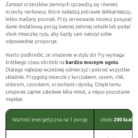
Zamiast orzeszków ziemnych sprawdzą się również
orzechy nerkowca, które nadadzą potrawie delikatniejszy,
lekko maślany posmak. Przy serwowaniu możesz posypać
danie dodatkową porcją świeżej zielonej cebulki lub podać
obok miseczkę ryżu, aby każdy sam nałożył sobie
odpowiednie proporcje.
Warto podkreślić, że smażenie w stylu stir fry wymaga
krótkiego czasu obróbki na
bardzo mocnym ogniu
.
Dlatego najlepiej wcześniej odmierzyć i pokroić wszystkie
składniki. Przygotuj miseczki z kurczakiem, sosem, chili,
imbirem, czosnkiem, orzechami i dymką. Dzięki temu
smażenie zajmie zaledwie kilka minut, a mięso pozostanie
miękkie.
Wartość energetyczna na 1 porcję
około
200 kcal