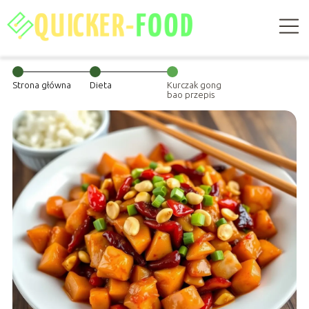
Strona główna
Dieta
Kurczak gong
bao przepis