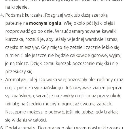
na krojenie.
Podsmaż kurczaka. Rozgrzej wok lub dużą szeroką
patelnię na
mocnym ogniu
. Wlej około pół łyżki oleju i
rozprowadź go po dnie. Wrzuć zamarynowane kawałki
kurczaka, rozsuń je, aby leżały w jednej warstwie i smaż,
często mieszając. Gdy mięso się zetnie i zacznie lekko się
rumienić, ale jeszcze nie będzie całkowicie gotowe, wyjmij
je na talerz. Dzięki temu kurczak pozostanie miękki i nie
przesuszy się.
Aromatyzuj olej. Do woka wlej pozostały olej roślinny oraz
olej z pieprzu syczuańskiego. Jeśli używasz ziaren pieprzu
syczuańskiego, wrzuć je na zwykły olej i smaż przez około
minutę na średnio mocnym ogniu, aż uwolnią zapach.
Następnie możesz je odłowić, jeśli nie lubisz, gdy trafiają
się w daniu w całości.
Dodaj aromaty. Do gorącego oleju wsyp plasterki czosnku