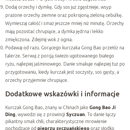
Dodaj orzechy i dymkę. Gdy sos już zgęstnieje, wsyp
prażone orzechy ziemne oraz pokrojoną zieloną cebulkę.
Wymieszaj całość i smaż jeszcze mniej niż minutę. Orzechy
mają pozostać chrupiące, a dymka jędrna i lekko
zmiękczona. Zdejmij wok z ognia.
Podawaj od razu. Gorącego kurczaka Gong Bao przełóż na
talerze. Serwuj z porcją świeżo ugotowanego białego
ryżu, najlepiej jaśminowego. Danie smakuje najlepiej tuż po
przygotowaniu, kiedy kurczak jest soczysty, sos gęsty, a
orzechy przyjemnie chrupiące.
Dodatkowe wskazówki i informacje
Kurczak Gong Bao, znany w Chinach jako
Gong Bao Ji
Ding
, wywodzi się z prowincji
Syczuan
. To danie łączy
pikantny smak chili, charakterystyczne mrowienie
pochodzące od
pieprzu syczuańskiego
oraz słodko