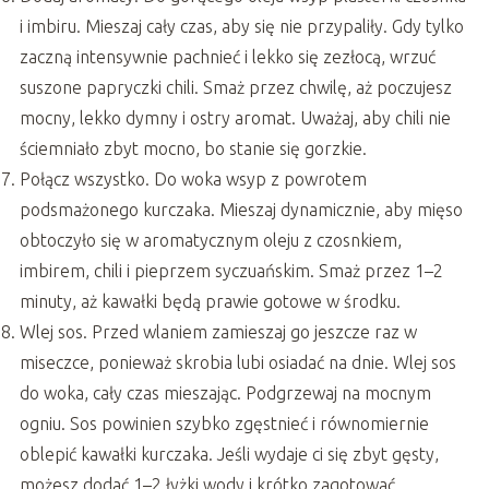
i imbiru. Mieszaj cały czas, aby się nie przypaliły. Gdy tylko
zaczną intensywnie pachnieć i lekko się zezłocą, wrzuć
suszone papryczki chili. Smaż przez chwilę, aż poczujesz
mocny, lekko dymny i ostry aromat. Uważaj, aby chili nie
ściemniało zbyt mocno, bo stanie się gorzkie.
Połącz wszystko. Do woka wsyp z powrotem
podsmażonego kurczaka. Mieszaj dynamicznie, aby mięso
obtoczyło się w aromatycznym oleju z czosnkiem,
imbirem, chili i pieprzem syczuańskim. Smaż przez 1–2
minuty, aż kawałki będą prawie gotowe w środku.
Wlej sos. Przed wlaniem zamieszaj go jeszcze raz w
miseczce, ponieważ skrobia lubi osiadać na dnie. Wlej sos
do woka, cały czas mieszając. Podgrzewaj na mocnym
ogniu. Sos powinien szybko zgęstnieć i równomiernie
oblepić kawałki kurczaka. Jeśli wydaje ci się zbyt gęsty,
możesz dodać 1–2 łyżki wody i krótko zagotować.