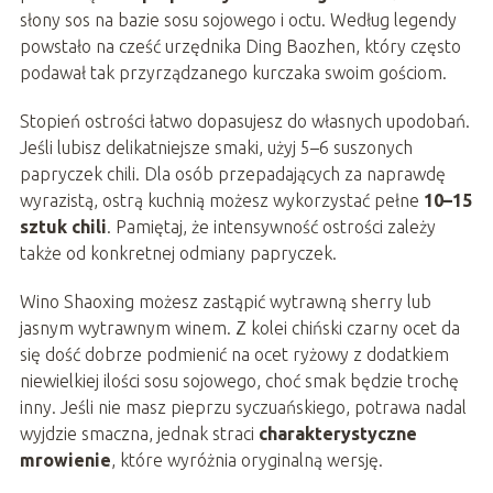
słony sos na bazie sosu sojowego i octu. Według legendy
powstało na cześć urzędnika Ding Baozhen, który często
podawał tak przyrządzanego kurczaka swoim gościom.
Stopień ostrości łatwo dopasujesz do własnych upodobań.
Jeśli lubisz delikatniejsze smaki, użyj 5–6 suszonych
papryczek chili. Dla osób przepadających za naprawdę
wyrazistą, ostrą kuchnią możesz wykorzystać pełne
10–15
sztuk chili
. Pamiętaj, że intensywność ostrości zależy
także od konkretnej odmiany papryczek.
Wino Shaoxing możesz zastąpić wytrawną sherry lub
jasnym wytrawnym winem. Z kolei chiński czarny ocet da
się dość dobrze podmienić na ocet ryżowy z dodatkiem
niewielkiej ilości sosu sojowego, choć smak będzie trochę
inny. Jeśli nie masz pieprzu syczuańskiego, potrawa nadal
wyjdzie smaczna, jednak straci
charakterystyczne
mrowienie
, które wyróżnia oryginalną wersję.