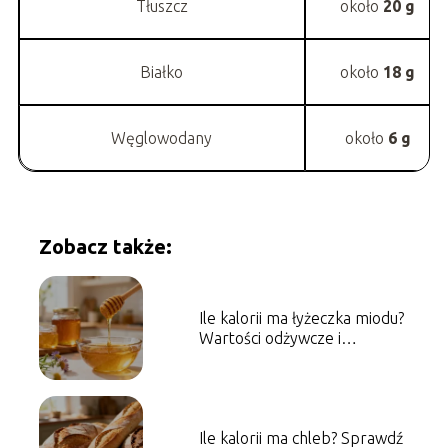
Tłuszcz
około
20 g
Białko
około
18 g
Węglowodany
około
6 g
Zobacz także:
Ile kalorii ma łyżeczka miodu?
Wartości odżywcze i
właściwości
Ile kalorii ma chleb? Sprawdź