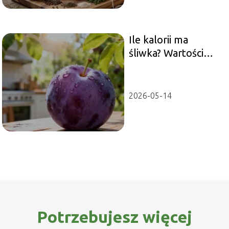
Ile kalorii ma
śliwka? Wartości
odżywcze i
właściwości
zdrowotne
2026-05-14
Potrzebujesz więcej