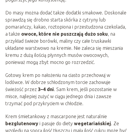
Do masy można dodać także dodatki smakowe. Doskonale
sprawdzą się drobno starta skórka z cytryny lub
pomarańczy, kakao, roztopiona i przestudzona czekolada,
a także
owoce, które nie puszczają dużo soku
, na
przykład świeże borówki, maliny czy całe truskawki
układane warstwowo na kremie. Nie zaleca się mieszania
kremu z dużą ilością płynnych musów owocowych,
ponieważ mogą zbyt mocno go rozrzedzić.
Gotowy krem po nałożeniu na ciasto przechowuj w
lodówce. W dobrze schłodzonym torcie zachowuje
świeżość przez
3–4 dni
. Sam krem, jeśli pozostanie w
misce, najlepiej zużyć w ciągu jednego dnia i zawsze
trzymać pod przykryciem w chłodzie.
Krem śmietankowy z mascarpone jest naturalnie
bezglutenowy
i pasuje do diety
wegetariańskiej
. Ze
względu na sporą ilość tłuszczu i małą ilość cukru może być