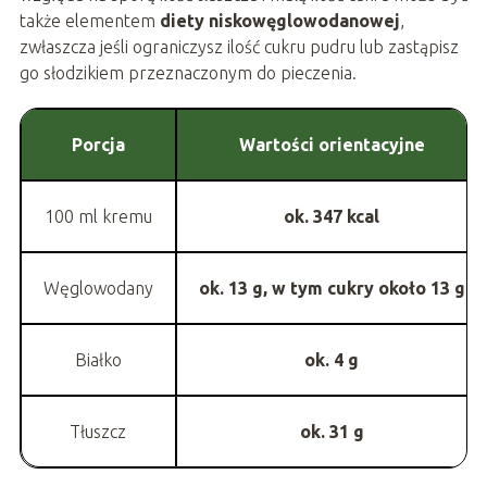
także elementem
diety niskowęglowodanowej
,
zwłaszcza jeśli ograniczysz ilość cukru pudru lub zastąpisz
go słodzikiem przeznaczonym do pieczenia.
Porcja
Wartości orientacyjne
100 ml kremu
ok. 347 kcal
Węglowodany
ok. 13 g, w tym cukry około 13 g
Białko
ok. 4 g
Tłuszcz
ok. 31 g