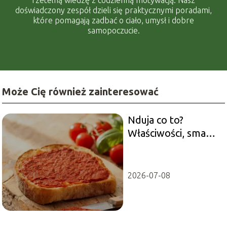
doświadczony zespół dzieli się praktycznymi poradami,
które pomagają zadbać o ciało, umysł i dobre
samopoczucie.
Może Cię również zainteresować
Nduja co to?
Właściwości, smak i
jak ją jeść
2026-07-08