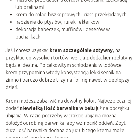
lub pralinami
krem do rolad biszkoptowych i ciast przekładanych
nadzienie do ptysiów, rurek i eklerków
dekoracja babeczek, muffinów i deserów w
pucharkach
Jeśli chcesz uzyskać
krem szczególnie sztywny
, na
przykład do wysokich tortów, wersja z dodatkiem żelatyny
będzie idealna. Po całkowitym schłodzeniu w lodówce
krem przypomina wtedy konsystencją lekki sernik na
zimno i bardzo dobrze trzyma formę nawet w cieplejszy
dzień.
Krem możesz zabarwić na dowolny kolor. Najbezpieczniej
dodać
niewielką ilość barwnika w żelu
już na początku
ubijania. W razie potrzeby w trakcie ubijania można
dołożyć odrobinę barwnika, aby wzmocnić odcień. Zbyt
duża ilość barwnika dodana do już ubitego kremu może
pogorszyć jego konsystencję.