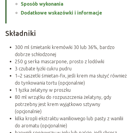
Sposób wykonania
Dodatkowe wskazówki i informacje
Składniki
300 ml śmietanki kremówki 30 lub 36%, bardzo
dobrze schłodzonej
250 g serka mascarpone, prosto z lodówki
3 czubate łyżki cukru pudru
1–2 saszetki śmietan-fix, jeśli krem ma służyć również
do tynkowania tortu (opcjonalnie)
1 łyżka żelatyny w proszku
80 ml wrzątku do rozpuszczenia żelatyny, gdy
potrzebny jest krem wyjątkowo sztywny
(opcjonalnie)
kilka kropli ekstraktu waniliowego lub pasty z wanilii
do aromatu (opcjonalnie)
barwnik spożywczy w żelu lub paście, jeśli chcesz