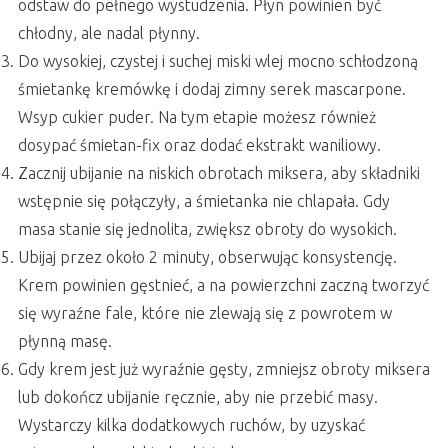
odstaw do pełnego wystudzenia. Płyn powinien być
chłodny, ale nadal płynny.
Do wysokiej, czystej i suchej miski wlej mocno schłodzoną
śmietankę kremówkę i dodaj zimny serek mascarpone.
Wsyp cukier puder. Na tym etapie możesz również
dosypać śmietan-fix oraz dodać ekstrakt waniliowy.
Zacznij ubijanie na niskich obrotach miksera, aby składniki
wstępnie się połączyły, a śmietanka nie chlapała. Gdy
masa stanie się jednolita, zwiększ obroty do wysokich.
Ubijaj przez około 2 minuty, obserwując konsystencję.
Krem powinien gęstnieć, a na powierzchni zaczną tworzyć
się wyraźne fale, które nie zlewają się z powrotem w
płynną masę.
Gdy krem jest już wyraźnie gęsty, zmniejsz obroty miksera
lub dokończ ubijanie ręcznie, aby nie przebić masy.
Wystarczy kilka dodatkowych ruchów, by uzyskać