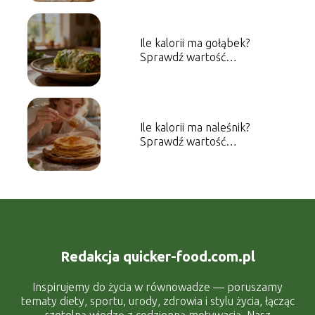
Ile kalorii ma gołąbek?
Sprawdź wartość
energetyczną dania
Ile kalorii ma naleśnik?
Sprawdź wartość
energetyczną dania
Redakcja quicker-food.com.pl
Inspirujemy do życia w równowadze — poruszamy
tematy diety, sportu, urody, zdrowia i stylu życia, łącząc
rzetelną wiedzę z codzienną motywacją. Nasz