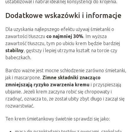
ustabilizował i nabrał idealnej konsystencji do krojenia.
Dodatkowe wskazówki i informacje
Dla uzyskania najlepszego efektu używaj śmietanki o
zawartości tłuszczu
co najmniej 30%
. Im wyższa
zawartość tłuszczu, tym po ubiciu krem będzie bardziej
stabilny
, gęstszy i lepiej utrzyma kształt na torcie czy
babeczkach.
Bardzo ważne jest mocne schłodzenie zarówno śmietanki,
jak i mascarpone.
Zimne składniki znacząco
zmniejszają ryzyko zwarzenia kremu
i przyspieszają
ubijanie. Jeżeli krem zaczyna robić się chropowaty i
rzadnąć, oznacza to, że został ubity zbyt długo i zaczął się
rozwarstwiać.
Ten krem śmietankowy świetnie sprawdzi się jako:
masa do przekładania tortów z owocami, czekoladą