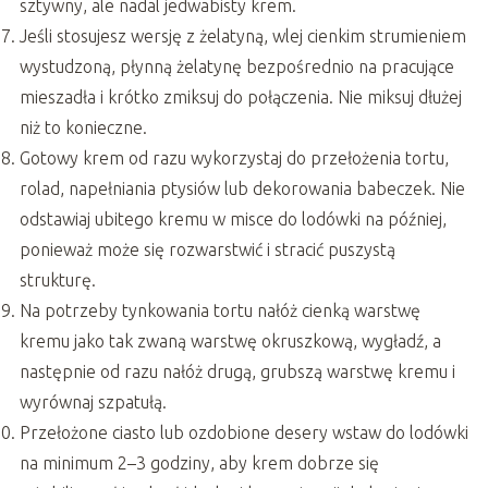
sztywny, ale nadal jedwabisty krem.
Jeśli stosujesz wersję z żelatyną, wlej cienkim strumieniem
wystudzoną, płynną żelatynę bezpośrednio na pracujące
mieszadła i krótko zmiksuj do połączenia. Nie miksuj dłużej
niż to konieczne.
Gotowy krem od razu wykorzystaj do przełożenia tortu,
rolad, napełniania ptysiów lub dekorowania babeczek. Nie
odstawiaj ubitego kremu w misce do lodówki na później,
ponieważ może się rozwarstwić i stracić puszystą
strukturę.
Na potrzeby tynkowania tortu nałóż cienką warstwę
kremu jako tak zwaną warstwę okruszkową, wygładź, a
następnie od razu nałóż drugą, grubszą warstwę kremu i
wyrównaj szpatułą.
Przełożone ciasto lub ozdobione desery wstaw do lodówki
na minimum 2–3 godziny, aby krem dobrze się