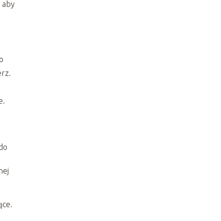
, aby
o
erz.
e.
 do
nej
ące.
i