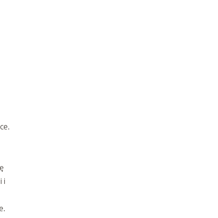
ce.
ję
 i
e.