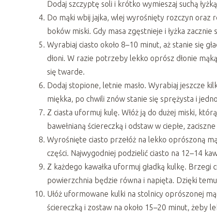
Dodaj szczyptę soli i krótko wymieszaj suchą łyżką
Do mąki wbij jajka, wlej wyrośnięty rozczyn oraz 
boków miski. Gdy masa zgęstnieje i łyżka zacznie 
Wyrabiaj ciasto około 8–10 minut, aż stanie się gł
dłoni. W razie potrzeby lekko oprósz dłonie mąką,
się twarde.
Dodaj stopione, letnie masło. Wyrabiaj jeszcze kil
miękka, po chwili znów stanie się sprężysta i jedn
Z ciasta uformuj kulę. Włóż ją do dużej miski, któ
bawełnianą ściereczką i odstaw w ciepłe, zaciszne
Wyrośnięte ciasto przełóż na lekko oprószoną mąką
części. Najwygodniej podzielić ciasto na 12–14 ka
Z każdego kawałka uformuj gładką kulkę. Brzegi cia
powierzchnia będzie równa i napięta. Dzięki temu
Ułóż uformowane kulki na stolnicy oprószonej mą
ściereczką i zostaw na około 15–20 minut, żeby le