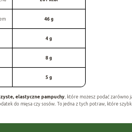
łem
46 g
4 g
8 g
5 g
zyste, elastyczne pampuchy
, które możesz podać zarówno j
dodatek do mięsa czy sosów. To jedna z tych potraw, które szyb