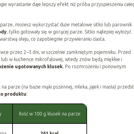
gie wyrastanie daje lepszy efekt niż próba przyspieszenia całe
a parze, możesz wykorzystać duże metalowe sitko lub parownik
ody
, tylko gotowały się w gorącej parze. Sitko najlepiej wyłożyć
rstwą oleju, co zapobiegnie przywieraniu ciasta.
e przez 2–3 dni, w szczelnie zamkniętym pojemniku. Przed
 lub w kuchence mikrofalowej, wtedy znów będą miękkie i
ożenie ugotowanych klusek
. Po rozmrożeniu i ponownym
 parze (na bazie mąki pszennej, mleka, jajek i masła) przeds
go produktu
:
y
Ilość w 100 g klusek na parze
zna
261 kcal