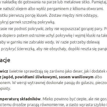
 nakładkę do gotowania na parze lub metalowe sitko. Pamiętaj
nie natłuść olejem albo wyłóż pergaminem z kilkoma otworami.
sitku pierwszą porcję klusek. Zostaw między nimi odstępy,
zykryj garnek szczelną pokrywką.
zasie nie podnoś pokrywki, żeby nie wypuszczać gorącej pary. P
a dopiero potem ostrożnie uchyl pokrywkę i wyjmij kluski na tal
, aby w garnku nie zabrakło wody. W razie potrzeby dolewaj
rzykryć ściereczką, aby nie obsychały, dopóki reszta się paruj
acje
owicz
świetnie sprawdzają się zarówno jako deser, jak i dodatek
 jagód, powidłami śliwkowymi, sosem waniliowym
albo
em. W wersji wytrawnej doskonale pasują do gulaszu, pieczo
apusty.
emperaturę składników
. Mleko powinno być ciepłe, ale nie gor
ki temu drożdże pracują równomiernie, a ciasto wyrasta szybko 