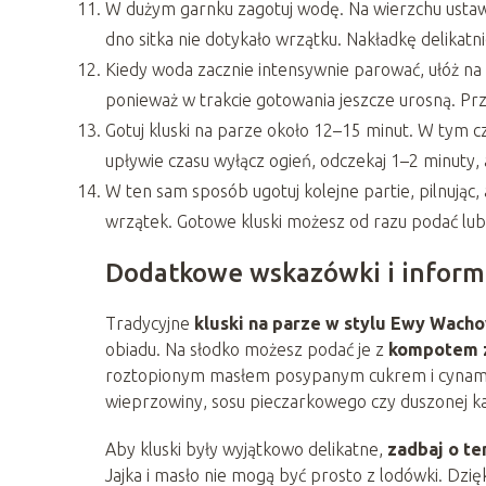
W dużym garnku zagotuj wodę. Na wierzchu ustaw
dno sitka nie dotykało wrzątku. Nakładkę delikat
Kiedy woda zacznie intensywnie parować, ułóż na 
ponieważ w trakcie gotowania jeszcze urosną. Pr
Gotuj kluski na parze około 12–15 minut. W tym c
upływie czasu wyłącz ogień, odczekaj 1–2 minuty, 
W ten sam sposób ugotuj kolejne partie, pilnując
wrzątek. Gotowe kluski możesz od razu podać lub p
Dodatkowe wskazówki i inform
Tradycyjne
kluski na parze w stylu Ewy Wach
obiadu. Na słodko możesz podać je z
kompotem z
roztopionym masłem posypanym cukrem i cynamon
wieprzowiny, sosu pieczarkowego czy duszonej k
Aby kluski były wyjątkowo delikatne,
zadbaj o t
Jajka i masło nie mogą być prosto z lodówki. Dzię