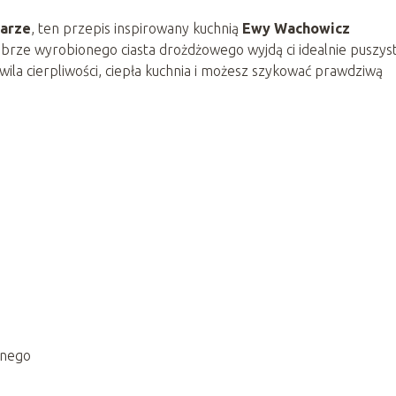
parze
, ten przepis inspirowany kuchnią
Ewy Wachowicz
obrze wyrobionego ciasta drożdżowego wyjdą ci idealnie puszys
la cierpliwości, ciepła kuchnia i możesz szykować prawdziwą
anego