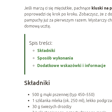
Jeśli marzą ci się mięciutkie, pachnące
kluski na 
poprowadzi cię krok po kroku. Zobaczysz, że z d
pampuchy już za pierwszym razem. Wystarczy chwi
domową ucztę.
Spis treści:
Składniki
Sposób wykonania
Dodatkowe wskazówki i informacje
Składniki
500 g mąki pszennej (typ 450–550)
1 szklanka mleka (ok. 250 ml), lekko podgrz
30 g świeżych drożdży