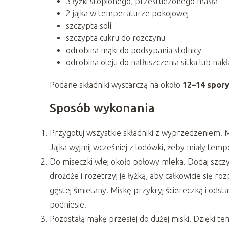
3 łyżki stopionego, przestudzonego masła
2 jajka w temperaturze pokojowej
szczypta soli
szczypta cukru do rozczynu
odrobina mąki do podsypania stolnicy
odrobina oleju do natłuszczenia sitka lub nak
Podane składniki wystarczą na około
12–14 spory
Sposób wykonania
Przygotuj wszystkie składniki z wyprzedzeniem. M
Jajka wyjmij wcześniej z lodówki, żeby miały tem
Do miseczki wlej około połowy mleka. Dodaj szczyp
drożdże i rozetrzyj je łyżką, aby całkowicie się ro
gęstej śmietany. Miskę przykryj ściereczką i odsta
podniesie.
Pozostałą mąkę przesiej do dużej miski. Dzięki te