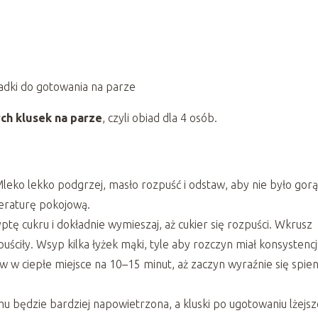
ładki do gotowania na parze
ch klusek na parze
, czyli obiad dla 4 osób.
leko lekko podgrzej, masło rozpuść i odstaw, aby nie było gorą
peraturę pokojową.
tę cukru i dokładnie wymieszaj, aż cukier się rozpuści. Wkrusz
zpuściły. Wsyp kilka łyżek mąki, tyle aby rozczyn miał konsystenc
w w ciepłe miejsce na 10–15 minut, aż zaczyn wyraźnie się spieni
mu będzie bardziej napowietrzona, a kluski po ugotowaniu lżejsz