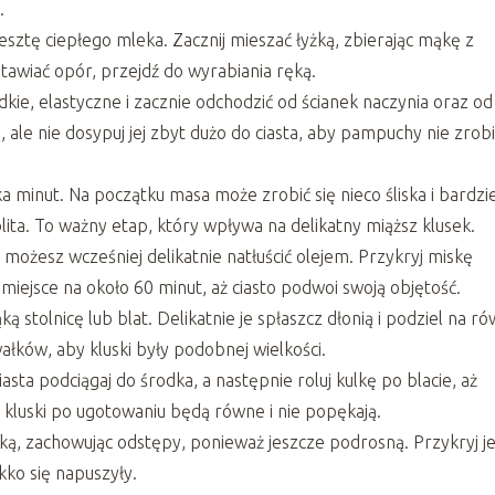
.
resztę ciepłego mleka. Zacznij mieszać łyżką, zbierając mąkę z
stawiać opór, przejdź do wyrabiania ręką.
adkie, elastyczne i zacznie odchodzić od ścianek naczynia oraz od
 ale nie dosypuj jej zbyt dużo do ciasta, aby pampuchy nie zrobi
ka minut. Na początku masa może zrobić się nieco śliska i bardzie
olita. To ważny etap, który wpływa na delikatny miąższ klusek.
rą możesz wcześniej delikatnie natłuścić olejem. Przykryj miskę
 miejsce na około 60 minut, aż ciasto podwoi swoją objętość.
 stolnicę lub blat. Delikatnie je spłaszcz dłonią i podziel na r
wałków, aby kluski były podobnej wielkości.
sta podciągaj do środka, a następnie roluj kulkę po blacie, aż
 kluski po ugotowaniu będą równe i nie popękają.
ką, zachowując odstępy, ponieważ jeszcze podrosną. Przykryj j
kko się napuszyły.