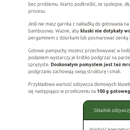
bez problemu. Warto podkreślić, że spokojne, dłu
procesu.
Jeśli nie masz garnka z nakładką do gotowania n
bambusowy. Ważne, aby
kluski nie dotykały w
pergaminem z dziurkami lub posmarować cienką wa
Gotowe pampuchy możesz przechowywać w lodówc
podaniem wystarczy je krótko podgrzać na parze
sprężyste.
Doskonałym pomysłem jest też mr
podgrzaniu zachowują swoją strukturę i smak.
Przykładowa wartość odżywcza domowych klusek na
się następująco w przeliczeniu na
100 g gotowe
Składnik odżywcz
Wartość energetyc