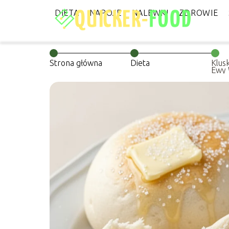
DIETA
NAPOJE
NALEWKI
ZDROWIE
Strona główna
Dieta
Klus
Ewy 
przy