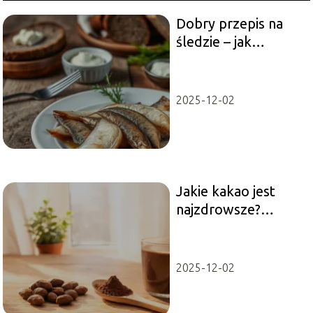
Dobry przepis na
śledzie – jak
przygotować
idealne danie?
2025-12-02
Jakie kakao jest
najzdrowsze?
Poradnik
świadomego
wyboru
2025-12-02