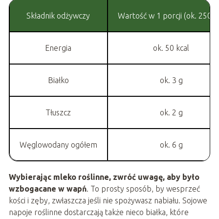
Składnik odżywczy
Wartość w 1 porcji (ok. 250 m
Energia
ok. 50 kcal
Białko
ok. 3 g
Tłuszcz
ok. 2 g
Węglowodany ogółem
ok. 6 g
Wybierając mleko roślinne, zwróć uwagę, aby było
wzbogacane w wapń
. To prosty sposób, by wesprzeć
kości i zęby, zwłaszcza jeśli nie spożywasz nabiału. Sojowe
napoje roślinne dostarczają także nieco białka, które