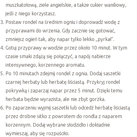
muszkatołową, ziele angielskie, a także cukier waniliowy,
jeśli z niego korzystasz.
Postaw rondel na średnim ogniu i doprowadź wodę z
przyprawami do wrzenia. Gdy zacznie się gotować,
zmniejsz ogień tak, aby napar tylko lekko „pyrkał”.
Gotuj przyprawy w wodzie przez około 10 minut. W tym
czasie smaki zdążą się połączyć, a napój nabierze
intensywnego, korzennego aromatu.
Po 10 minutach zdejmij rondel z ognia. Dodaj saszetki
czarnej herbaty lub herbatę liściastą. Przykryj rondel
pokrywką i zaparzaj napar przez 5 minut. Dzięki temu
herbata będzie wyrazista, ale nie zbyt gorzka.
Po zaparzeniu wyjmij saszetki lub odcedź herbatę liściastą
przez drobne sitko z powrotem do rondla z naparem
korzennym. Dodaj wybrane słodzidło i dokładnie
wymieszaj, aby się rozpuściło.