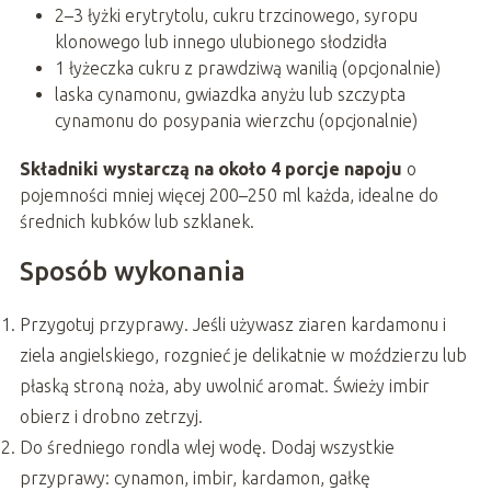
2–3 łyżki erytrytolu, cukru trzcinowego, syropu
klonowego lub innego ulubionego słodzidła
1 łyżeczka cukru z prawdziwą wanilią (opcjonalnie)
laska cynamonu, gwiazdka anyżu lub szczypta
cynamonu do posypania wierzchu (opcjonalnie)
Składniki wystarczą na około 4 porcje napoju
o
pojemności mniej więcej 200–250 ml każda, idealne do
średnich kubków lub szklanek.
Sposób wykonania
Przygotuj przyprawy. Jeśli używasz ziaren kardamonu i
ziela angielskiego, rozgnieć je delikatnie w moździerzu lub
płaską stroną noża, aby uwolnić aromat. Świeży imbir
obierz i drobno zetrzyj.
Do średniego rondla wlej wodę. Dodaj wszystkie
przyprawy: cynamon, imbir, kardamon, gałkę