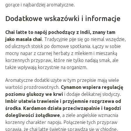
gorące i najbardziej aromatyczne.
Dodatkowe wskazówki i informacje
Chai latte to napój pochodzący z Indii, znany tam
jako masala chai
. Tradycyjnie pije się go niemal wszędzie,
od ulicznych stoisk po domowe spotkania. Łączy w sobie
mocny napar z czarnej herbaty z mlekiem i mieszanką
korzennych przypraw, które nie tylko nadają smak, ale
także wpływają korzystnie na organizm.
Aromatyczne dodatki użyte w tym przepisie mają wiele
wartości prozdrowotnych.
Cynamon wspiera regulację
poziomu glukozy we krwi
i dodaje delikatnej słodyczy.
Imbir ułatwia trawienie i przyjemnie rozgrzewa od
środka
.
Kardamon działa przeciwzapalnie i łagodzi
dolegliwości żołądkowe
, a ziele angielskie wzmacnia
korzenny charakter napoju. Połączenie tych przypraw
sprawia, że chai latte świetnie sprawdza się w chłodne,