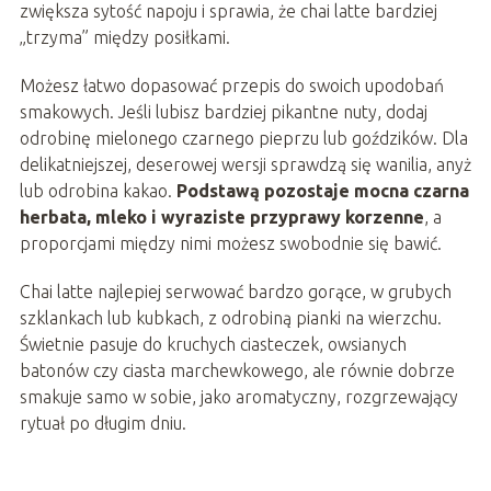
zwiększa sytość napoju i sprawia, że chai latte bardziej
„trzyma” między posiłkami.
Możesz łatwo dopasować przepis do swoich upodobań
smakowych. Jeśli lubisz bardziej pikantne nuty, dodaj
odrobinę mielonego czarnego pieprzu lub goździków. Dla
delikatniejszej, deserowej wersji sprawdzą się wanilia, anyż
lub odrobina kakao.
Podstawą pozostaje mocna czarna
herbata, mleko i wyraziste przyprawy korzenne
, a
proporcjami między nimi możesz swobodnie się bawić.
Chai latte najlepiej serwować bardzo gorące, w grubych
szklankach lub kubkach, z odrobiną pianki na wierzchu.
Świetnie pasuje do kruchych ciasteczek, owsianych
batonów czy ciasta marchewkowego, ale równie dobrze
smakuje samo w sobie, jako aromatyczny, rozgrzewający
rytuał po długim dniu.