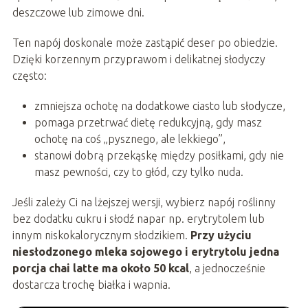
deszczowe lub zimowe dni.
Ten napój doskonale może zastąpić deser po obiedzie.
Dzięki korzennym przyprawom i delikatnej słodyczy
często:
zmniejsza ochotę na dodatkowe ciasto lub słodycze,
pomaga przetrwać dietę redukcyjną, gdy masz
ochotę na coś „pysznego, ale lekkiego”,
stanowi dobrą przekąskę między posiłkami, gdy nie
masz pewności, czy to głód, czy tylko nuda.
Jeśli zależy Ci na lżejszej wersji, wybierz napój roślinny
bez dodatku cukru i słodź napar np. erytrytolem lub
innym niskokalorycznym słodzikiem.
Przy użyciu
niesłodzonego mleka sojowego i erytrytolu jedna
porcja chai latte ma około 50 kcal
, a jednocześnie
dostarcza trochę białka i wapnia.