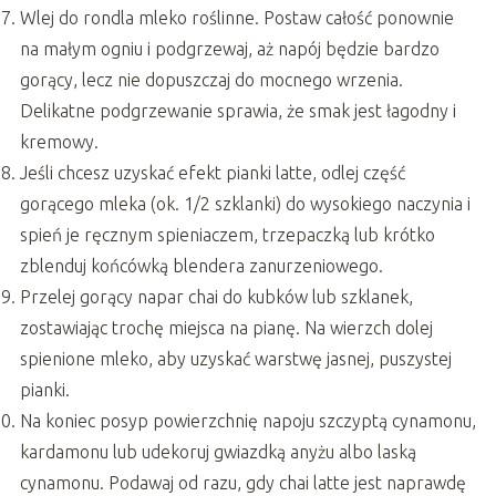
Wlej do rondla mleko roślinne. Postaw całość ponownie
na małym ogniu i podgrzewaj, aż napój będzie bardzo
gorący, lecz nie dopuszczaj do mocnego wrzenia.
Delikatne podgrzewanie sprawia, że smak jest łagodny i
kremowy.
Jeśli chcesz uzyskać efekt pianki latte, odlej część
gorącego mleka (ok. 1/2 szklanki) do wysokiego naczynia i
spień je ręcznym spieniaczem, trzepaczką lub krótko
zblenduj końcówką blendera zanurzeniowego.
Przelej gorący napar chai do kubków lub szklanek,
zostawiając trochę miejsca na pianę. Na wierzch dolej
spienione mleko, aby uzyskać warstwę jasnej, puszystej
pianki.
Na koniec posyp powierzchnię napoju szczyptą cynamonu,
kardamonu lub udekoruj gwiazdką anyżu albo laską
cynamonu. Podawaj od razu, gdy chai latte jest naprawdę